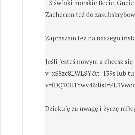
- 3 świnki morskie Becie, Gucie
Zachęcam też do zasubskrybow
Zapraszam też na naszego inst
Jeśli jesteś nowym a chcesz si
v=xS8zc8LWLSY&t=139s lub tu:
v=fDQ70U1Ywv4&list=PL3Vwoc
Dziękuję za uwagę i życzę mił