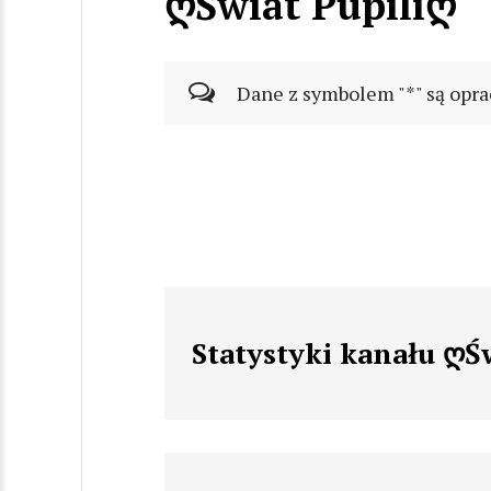
ღŚwiat Pupiliღ
Dane z symbolem "*" są opra
Statystyki kanału ღŚ