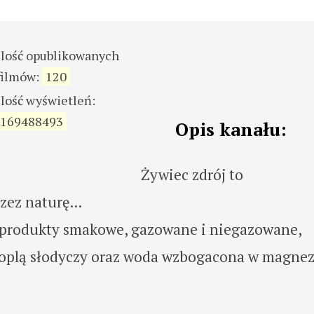
ilość opublikowanych
filmów:
120
ilość wyświetleń:
169488493
Opis kanału:
Żywiec zdrój to
zez naturę...
az produkty smakowe, gazowane i niegazowane,
oplą słodyczy oraz woda wzbogacona w magnez