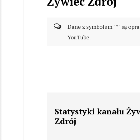
Żywiec Zdrój
Dane z symbolem "*" są opra
YouTube.
Statystyki kanału Ży
Zdrój