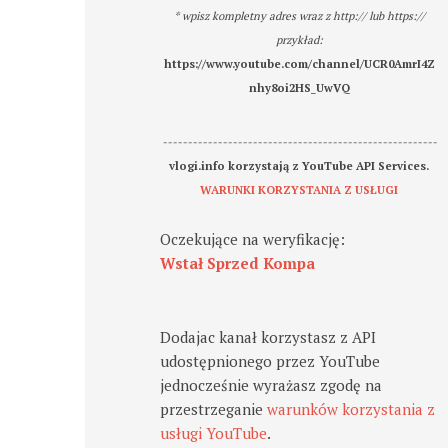
* wpisz kompletny adres wraz z http:// lub https://
przykład:
https://www.youtube.com/channel/UCR0AmrI4Z
nhy8oi2HS_UwVQ
-------------------------------------------------------
vlogi.info korzystają z YouTube API Services.
WARUNKI KORZYSTANIA Z USŁUGI
Oczekujące na weryfikację:
Wstał Sprzed Kompa
Dodajac kanał korzystasz z API
udostępnionego przez YouTube
jednocześnie wyrażasz zgodę na
przestrzeganie
warunków korzystania z
usługi YouTube
.