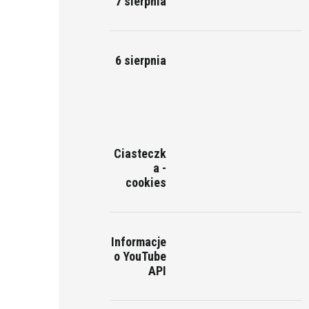
7 sierpnia
6 sierpnia
Ciasteczk
a -
cookies
Informacje
o YouTube
API