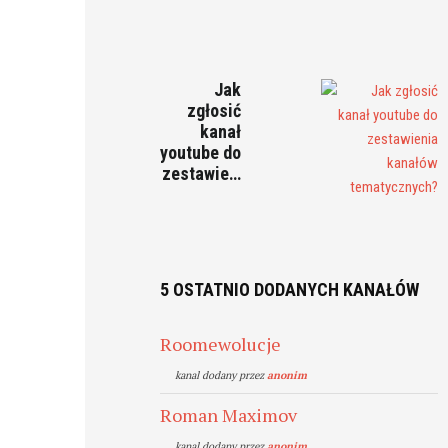
Jak
zgłosić
kanał
youtube do
zestawie…
5 OSTATNIO DODANYCH KANAŁÓW
Roomewolucje
kanal dodany przez
anonim
Roman Maximov
kanal dodany przez
anonim