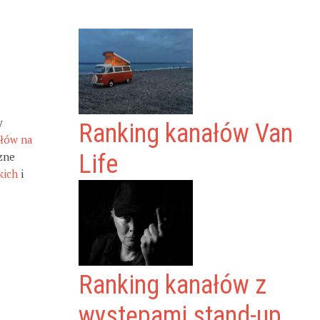
y
Ranking kanałów Van
ałów na
zne
Life
kich
i
Ranking kanałów z
występami stand-up