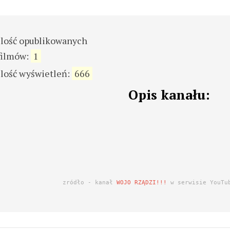
ilość opublikowanych
filmów:
1
ilość wyświetleń:
666
Opis kanału:
zródło - kanał
WOJO RZĄDZI!!!
w serwisie YouTu