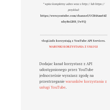
* wpisz kompletny adres wraz z http:// lub https://
przykład:
https://www.youtube.com/channel/UCR0AmrI4Z
nhy8oi2HS_UwVQ
-------------------------------------------------------
vlogi.info korzystają z YouTube API Services.
WARUNKI KORZYSTANIA Z USŁUGI
Dodajac kanał korzystasz z API
udostępnionego przez YouTube
jednocześnie wyrażasz zgodę na
przestrzeganie
warunków korzystania z
usługi YouTube
.