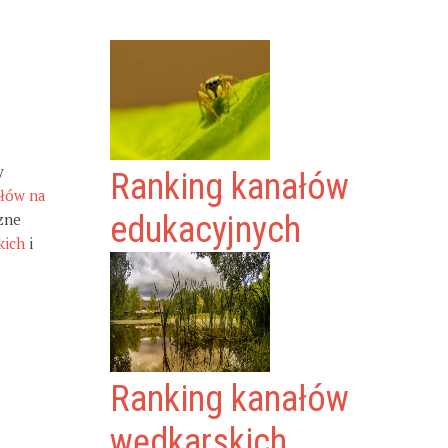
y
Ranking kanałów
ałów na
zne
edukacyjnych
kich
i
Ranking kanałów
wędkarskich