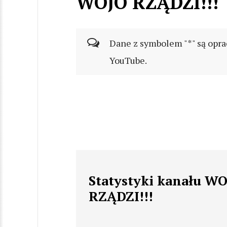
WOJO RZĄDZI!!!
Dane z symbolem "*" są opra
YouTube.
Statystyki kanału W
RZĄDZI!!!