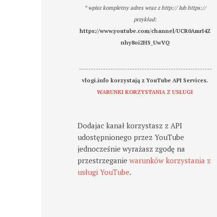
* wpisz kompletny adres wraz z http:// lub https://
przykład:
https://www.youtube.com/channel/UCR0AmrI4Z
nhy8oi2HS_UwVQ
-------------------------------------------------------
vlogi.info korzystają z YouTube API Services.
WARUNKI KORZYSTANIA Z USŁUGI
Dodajac kanał korzystasz z API
udostępnionego przez YouTube
jednocześnie wyrażasz zgodę na
przestrzeganie
warunków korzystania z
usługi YouTube
.