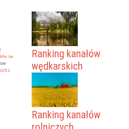
y
Ranking kanałów
ałów na
zne
wędkarskich
kich
i
Ranking kanałów
rolniczych