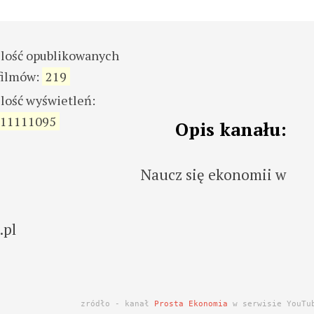
ilość opublikowanych
filmów:
219
ilość wyświetleń:
11111095
Opis kanału:
Naucz się ekonomii w
!
.pl
zródło - kanał
Prosta Ekonomia
w serwisie YouTu