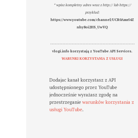
* wpisz kompletny adres wraz z http:// lub https://
przykład:
https://www.youtube.com/channel/UCR0AmrI4Z
nhy8oi2HS_UwVQ
-------------------------------------------------------
vlogi.info korzystają z YouTube API Services.
WARUNKI KORZYSTANIA Z USŁUGI
Dodajac kanał korzystasz z API
udostępnionego przez YouTube
jednocześnie wyrażasz zgodę na
przestrzeganie
warunków korzystania z
usługi YouTube
.