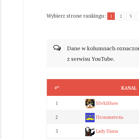
Wybierz strone rankingu:
1
2
3
Dane w kolumnach oznaczonyc
z serwisu YouTube.
#*
KANAL
1
SlivkiShow
2
Познаватель
3
Lady Diana