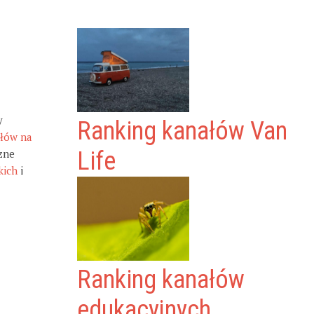
y
Ranking kanałów Van
ałów na
zne
Life
kich
i
Ranking kanałów
edukacyjnych