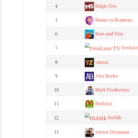
4
Magic Five
5
Маша та Ведмідь
6
Boys and Toys
DenLio
7
8
vanzai
9
Alex Boyko
10
Mark Production
11
MelliArt
Holdik
12
13
Антон Птушкин