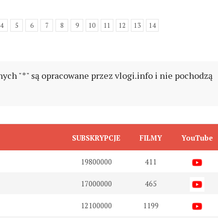
4
5
6
7
8
9
10
11
12
13
14
h "*" są opracowane przez vlogi.info i nie pochodzą
SUBSKRYPCJE
FILMY
YouTube
19800000
411
17000000
465
12100000
1199