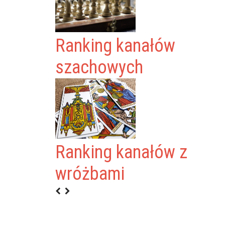
Ranking kanałów
szachowych
KRAIŃSKICH
Ranking kanałów z
NA YOUTUBE
wróżbami