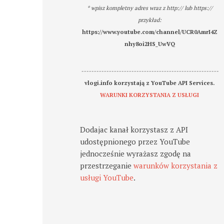
* wpisz kompletny adres wraz z http:// lub https://
przykład:
https://www.youtube.com/channel/UCR0AmrI4Z
nhy8oi2HS_UwVQ
-------------------------------------------------------
vlogi.info korzystają z YouTube API Services.
WARUNKI KORZYSTANIA Z USŁUGI
Dodajac kanał korzystasz z API
udostępnionego przez YouTube
jednocześnie wyrażasz zgodę na
przestrzeganie
warunków korzystania z
usługi YouTube
.