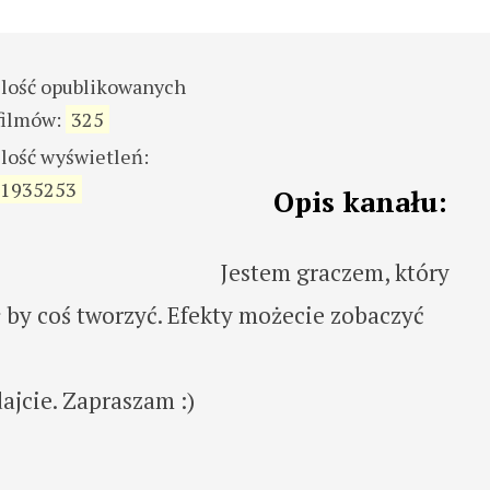
ilość opublikowanych
filmów:
325
ilość wyświetleń:
1935253
Opis kanału:
Jestem graczem, który
by coś tworzyć. Efekty możecie zobaczyć
ajcie. Zapraszam :)