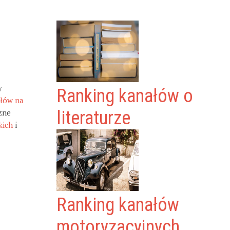
y
Ranking kanałów o
ałów na
zne
literaturze
kich
i
Ranking kanałów
motoryzacyjnych