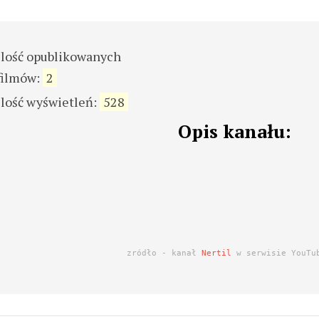
ilość opublikowanych
filmów:
2
ilość wyświetleń:
528
Opis kanału:
zródło - kanał
Nertil
w serwisie YouTu