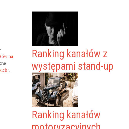
y
Ranking kanałów z
ałów na
zne
występami stand-up
kich
i
Ranking kanałów
motoryzacyjnych