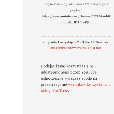
* wpisz kompletny adres wraz z http:// lub https://
przykład:
https://www.youtube.com/channel/UCR0AmrI4Z
nhy8oi2HS_UwVQ
-------------------------------------------------------
vlogi.info korzystają z YouTube API Services.
WARUNKI KORZYSTANIA Z USŁUGI
Dodajac kanał korzystasz z API
udostępnionego przez YouTube
jednocześnie wyrażasz zgodę na
przestrzeganie
warunków korzystania z
usługi YouTube
.