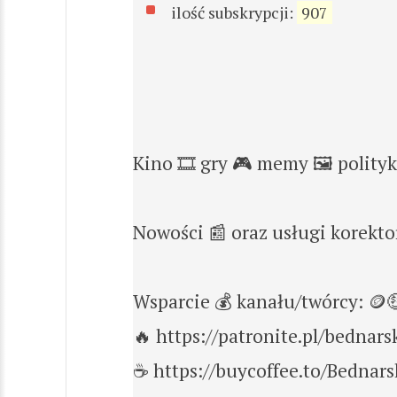
ilość subskrypcji:
907
Kino 🎞️ gry 🎮 memy 🖼️ polity
Nowości 📰 oraz usługi korekt
Wsparcie 💰 kanału/twórcy: 🪙
🔥 https://patronite.pl/bednarsk
☕ https://buycoffee.to/Bednars