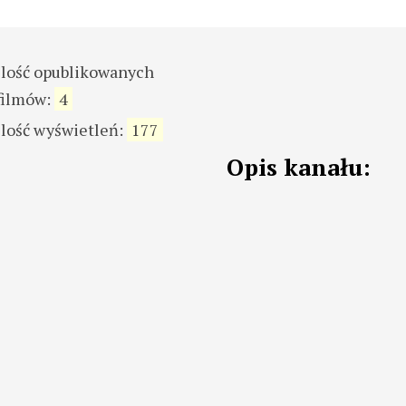
ilość opublikowanych
filmów:
4
ilość wyświetleń:
177
Opis kanału: