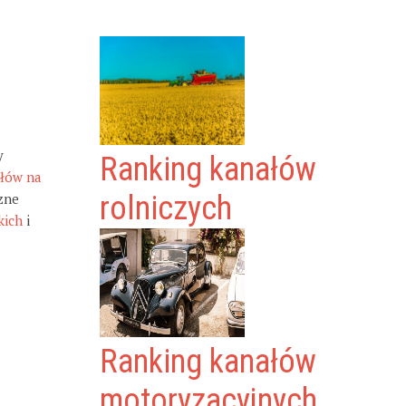
y
Ranking kanałów
ałów na
zne
rolniczych
kich
i
Ranking kanałów
motoryzacyjnych