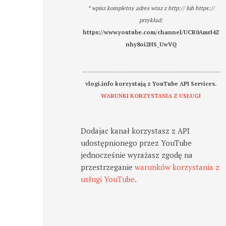
* wpisz kompletny adres wraz z http:// lub https://
przykład:
https://www.youtube.com/channel/UCR0AmrI4Z
nhy8oi2HS_UwVQ
-------------------------------------------------------
vlogi.info korzystają z YouTube API Services.
WARUNKI KORZYSTANIA Z USŁUGI
Dodajac kanał korzystasz z API
udostępnionego przez YouTube
jednocześnie wyrażasz zgodę na
przestrzeganie
warunków korzystania z
usługi YouTube
.