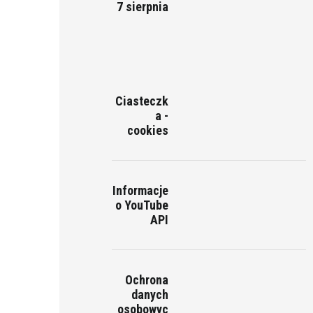
7 sierpnia
Ciasteczk
a -
cookies
Informacje
o YouTube
API
Ochrona
danych
osobowyc