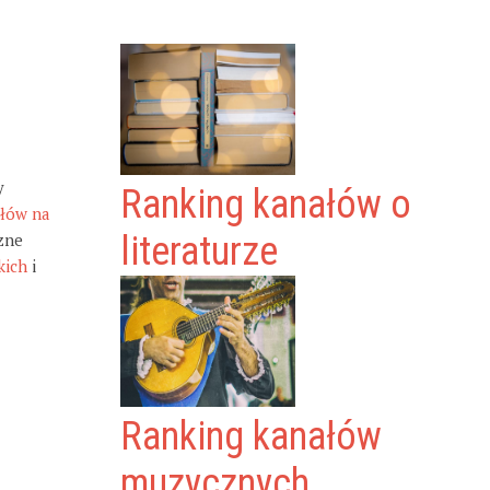
y
Ranking kanałów o
ałów na
zne
literaturze
kich
i
Ranking kanałów
muzycznych