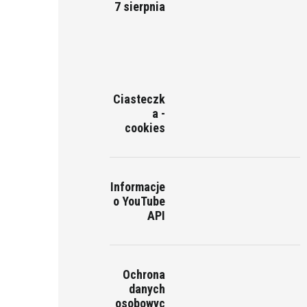
7 sierpnia
Ciasteczk
a -
cookies
Informacje
o YouTube
API
Ochrona
danych
osobowyc