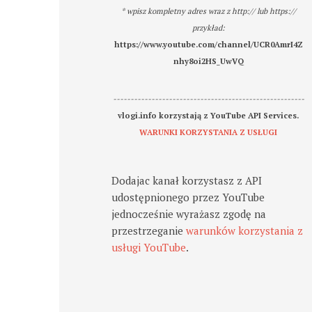
* wpisz kompletny adres wraz z http:// lub https://
przykład:
https://www.youtube.com/channel/UCR0AmrI4Z
nhy8oi2HS_UwVQ
-------------------------------------------------------
vlogi.info korzystają z YouTube API Services.
WARUNKI KORZYSTANIA Z USŁUGI
Dodajac kanał korzystasz z API
udostępnionego przez YouTube
jednocześnie wyrażasz zgodę na
przestrzeganie
warunków korzystania z
usługi YouTube
.