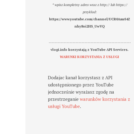
* wpisz kompletny adres wraz z http:// lub https://
przykład:
https://www.youtube.com/channel/UCR0AmrI4Z
nhy8oi2HS_UwVQ
-------------------------------------------------------
vlogi.info korzystają z YouTube API Services.
WARUNKI KORZYSTANIA Z USŁUGI
Dodajac kanał korzystasz z API
udostępnionego przez YouTube
jednocześnie wyrażasz zgodę na
przestrzeganie
warunków korzystania z
usługi YouTube
.