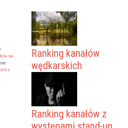
y
Ranking kanałów
ałów na
zne
wędkarskich
kich
i
Ranking kanałów z
występami stand-up