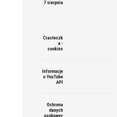
7 sierpnia
Ciasteczk
a -
cookies
Informacje
o YouTube
API
Ochrona
danych
osobowyc