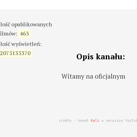
ilość opublikowanych
filmów:
463
ilość wyświetleń:
2075135370
Opis kanału:
Witamy na oficjalnym
zródło - kanał
Kali
w serwisie YouTu