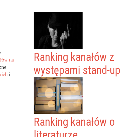
y
Ranking kanałów z
ałów na
zne
występami stand-up
kich
i
Ranking kanałów o
literaturze