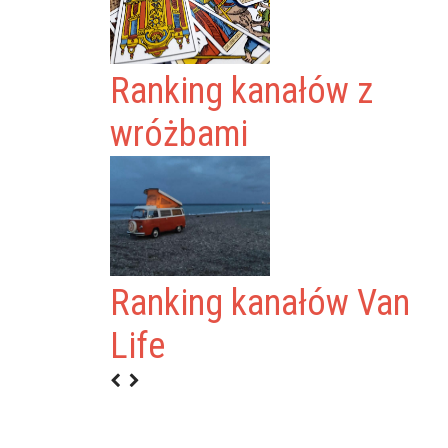
Ranking kanałów z
wróżbami
ANAŁÓW Z
Ranking kanałów Van
 STAND-UP
Life