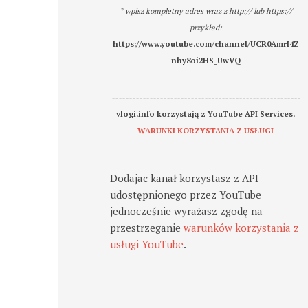
* wpisz kompletny adres wraz z http:// lub https://
przykład:
https://www.youtube.com/channel/UCR0AmrI4Z
nhy8oi2HS_UwVQ
-------------------------------------------------------
vlogi.info korzystają z YouTube API Services.
WARUNKI KORZYSTANIA Z USŁUGI
Dodajac kanał korzystasz z API
udostępnionego przez YouTube
jednocześnie wyrażasz zgodę na
przestrzeganie
warunków korzystania z
usługi YouTube
.