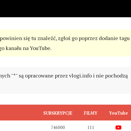
 powinien się tu znaleźć, zgłoś go poprzez dodanie tagu
go kanału na YouTube.
h "*" są opracowane przez vlogi.info i nie pochodzą
SUBSKRYPCJE
FILMY
YouTube
746000
111