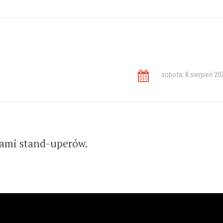
WYRÓŻNION
sobota, 8 sierpień 20
pami stand-uperów.