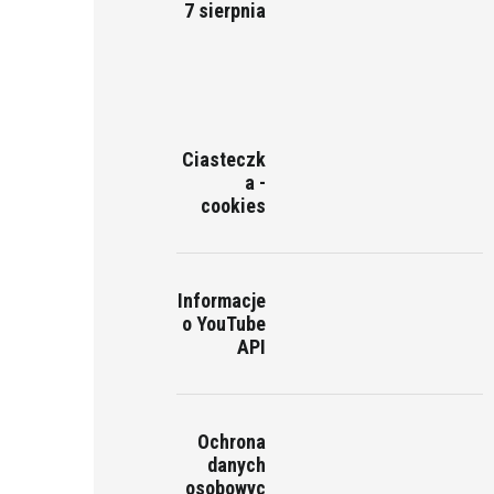
7 sierpnia
Ciasteczk
a -
cookies
Informacje
o YouTube
API
Ochrona
danych
osobowyc