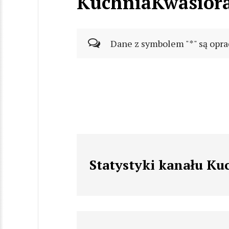
KuchniaKwasior
Dane z symbolem "*" są opra
Statystyki kanału K