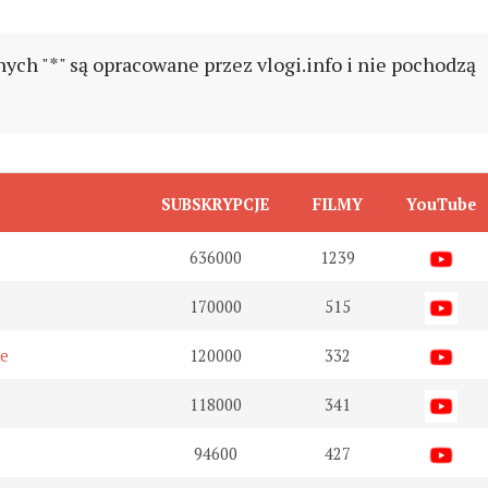
h "*" są opracowane przez vlogi.info i nie pochodzą
SUBSKRYPCJE
FILMY
YouTube
636000
1239
170000
515
ie
120000
332
118000
341
94600
427