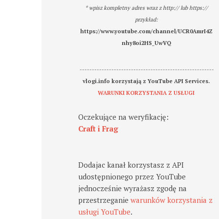
* wpisz kompletny adres wraz z http:// lub https://
przykład:
https://www.youtube.com/channel/UCR0AmrI4Z
nhy8oi2HS_UwVQ
-------------------------------------------------------
vlogi.info korzystają z YouTube API Services.
WARUNKI KORZYSTANIA Z USŁUGI
Oczekujące na weryfikację:
Craft i Frag
Dodajac kanał korzystasz z API
udostępnionego przez YouTube
jednocześnie wyrażasz zgodę na
przestrzeganie
warunków korzystania z
usługi YouTube
.