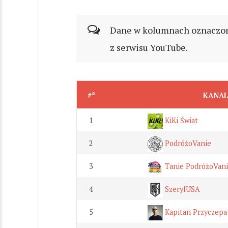
Dane w kolumnach oznaczonyc
z serwisu YouTube.
#*
KANAL
1
KiKi Świat
2
PodróżoVanie
3
Tanie PodróżoVan
4
SzeryfUSA
5
Kapitan Przyczepa