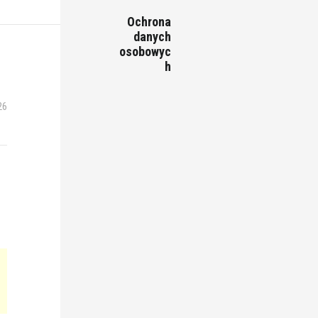
Ochrona
danych
osobowyc
h
Y
26