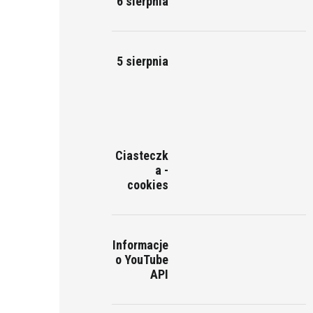
6 sierpnia
5 sierpnia
Ciasteczk
a -
cookies
E
Informacje
o YouTube
API