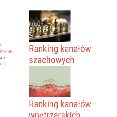
y
Ranking kanałów
ałów na
zne
szachowych
kich
i
Ranking kanałów
wnętrzarskich