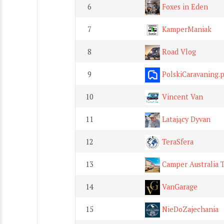
6
Foxes in Eden
7
KamperManiak
8
Road Vlog
9
PolskiCaravaning.p
10
Vincent Van
11
Latający Dyvan
12
TeraSfera
13
Camper Australia T
14
VanGarage
15
NieDoZajechania