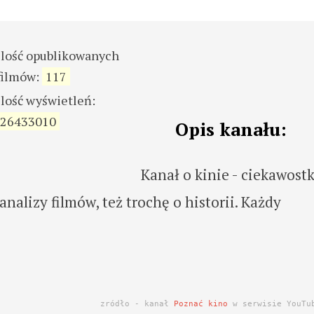
ilość opublikowanych
filmów:
117
ilość wyświetleń:
26433010
Opis kanału:
Kanał o kinie - ciekawostk
analizy filmów, też trochę o historii. Każdy
zródło - kanał
Poznać kino
w serwisie YouTu