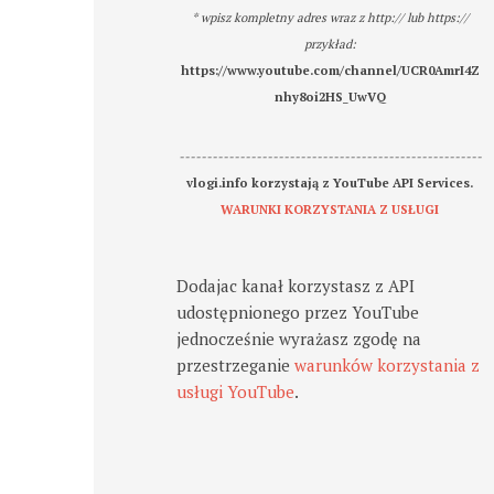
* wpisz kompletny adres wraz z http:// lub https://
przykład:
https://www.youtube.com/channel/UCR0AmrI4Z
nhy8oi2HS_UwVQ
-------------------------------------------------------
vlogi.info korzystają z YouTube API Services.
WARUNKI KORZYSTANIA Z USŁUGI
Dodajac kanał korzystasz z API
udostępnionego przez YouTube
jednocześnie wyrażasz zgodę na
przestrzeganie
warunków korzystania z
usługi YouTube
.