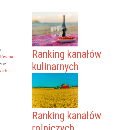
y
Ranking kanałów
ałów na
zne
kulinarnych
kich
i
Ranking kanałów
rolniczych