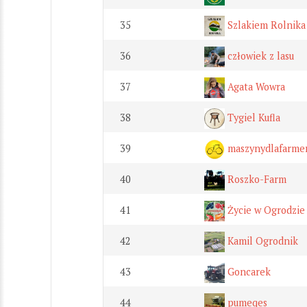
35
Szlakiem Rolnika
36
człowiek z lasu
37
Agata Wowra
38
Tygiel Kufla
39
maszynydlafarme
40
Roszko-Farm
41
Życie w Ogrodzie
42
Kamil Ogrodnik
43
Goncarek
44
pumeqes