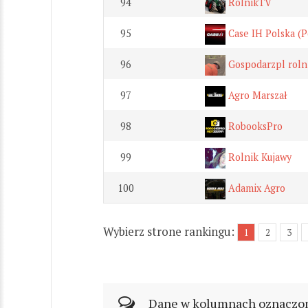
94
RolnikTV
95
Case IH Polska (P
96
Gospodarzpl rolni
97
Agro Marszał
98
RobooksPro
99
Rolnik Kujawy
100
Adamix Agro
Wybierz strone rankingu:
1
2
3
Dane w kolumnach oznaczonyc