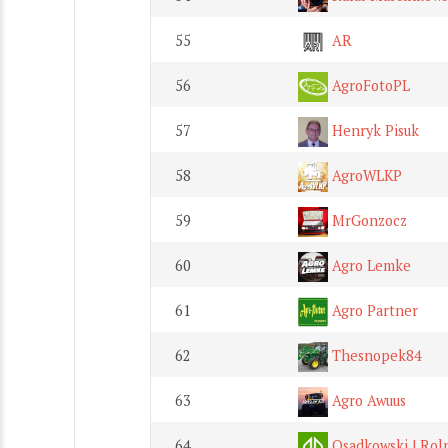
55
AR
56
AgroFotoPL
57
Henryk Pisuk
58
AgroWLKP
59
MrGonzocz
60
Agro Lemke
61
Agro Partner
62
Thesnopek84
63
Agro Awuus
64
Osadkowski | Rol