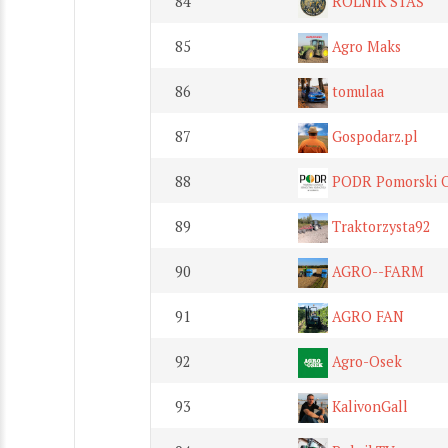
84
ROLNIK STAŚ
85
Agro Maks
86
tomulaa
87
Gospodarz.pl
88
PODR Pomorski O
89
Traktorzysta92
90
AGRO--FARM
91
AGRO FAN
92
Agro-Osek
93
KalivonGall