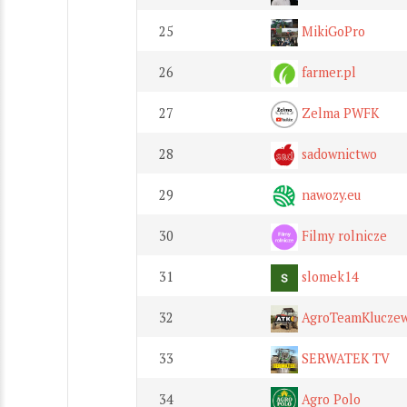
25
MikiGoPro
26
farmer.pl
27
Zelma PWFK
28
sadownictwo
29
nawozy.eu
30
Filmy rolnicze
31
slomek14
32
AgroTeamKlucze
33
SERWATEK TV
34
Agro Polo