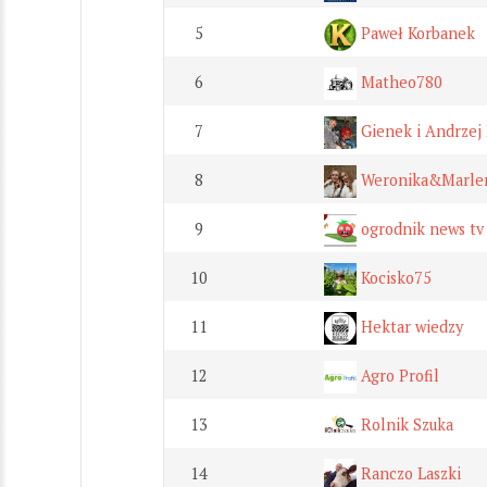
5
Paweł Korbanek
6
Matheo780
7
Gienek i Andrzej 
8
Weronika&Marlen
9
ogrodnik news tv
10
Kocisko75
11
Hektar wiedzy
12
Agro Profil
13
Rolnik Szuka
14
Ranczo Laszki