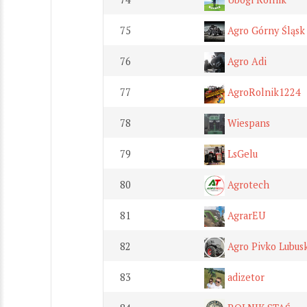
75
Agro Górny Śląsk
76
Agro Adi
77
AgroRolnik1224
78
Wiespans
79
LsGelu
80
Agrotech
81
AgrarEU
82
Agro Pivko Lubus
83
adizetor