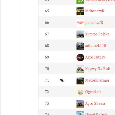
65
MrKonczyK
66
pancerz78
67
Kumcio Polska
68
adrianek110
69
Agro Futory
70
Kujawy Na Roli
71
MaciekFarmer
72
Ogroduet
73
Agro Silesia
74
Ubogi Rolnik