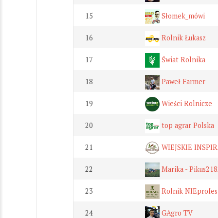
15
Słomek_mówi
16
Rolnik Łukasz
17
Świat Rolnika
18
Paweł Farmer
19
Wieści Rolnicze
20
top agrar Polska
21
WIEJSKIE INSPIRA
22
Marika - Pikus218
23
Rolnik NIEprofes
24
GAgro TV