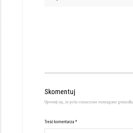
Skomentuj
Upewnij się, że pola oznaczone wymagane gwiazdką
Treść komentarza *