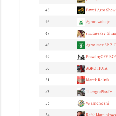
45
Paweł Agro Show
46
Agrorewolucje
47
smutasek97 Glina
48
Agrosimex SP. Z O
49
PrawilnyOFF-RO
50
AGRO HUTA
51
Marek Rolnik
52
TheAgroPlusTv
53
Własnoręczni
54
Rafał Marcinkows