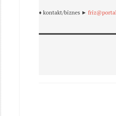
♦ kontakt/biznes ►
friz@porta
▬▬▬▬▬▬▬▬▬▬▬▬▬▬