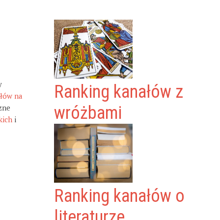
y
Ranking kanałów z
ałów na
zne
wróżbami
kich
i
Ranking kanałów o
literaturze