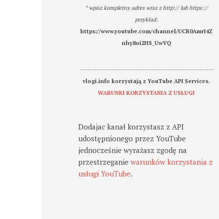
* wpisz kompletny adres wraz z http:// lub https://
przykład:
https://www.youtube.com/channel/UCR0AmrI4Z
nhy8oi2HS_UwVQ
-------------------------------------------------------
vlogi.info korzystają z YouTube API Services.
WARUNKI KORZYSTANIA Z USŁUGI
Dodajac kanał korzystasz z API
udostępnionego przez YouTube
jednocześnie wyrażasz zgodę na
przestrzeganie
warunków korzystania z
usługi YouTube
.