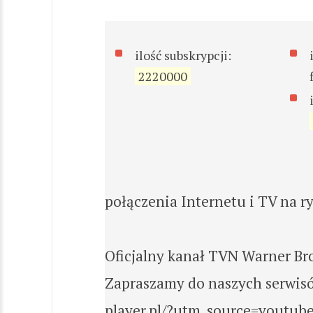
ilość subskrypcji:
2220000
połączenia Internetu i TV na r
Oficjalny kanał TVN Warner Br
Zapraszamy do naszych serwis
player.pl/?utm_source=youtub