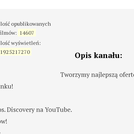
ilość opublikowanych
filmów:
14607
ilość wyświetleń:
1925217270
Opis kanału:
Tworzymy najlepszą ofert
ynku!
os. Discovery na YouTube.
ów!
e