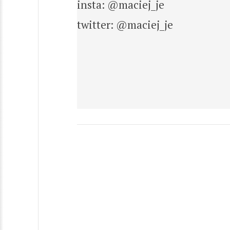
insta: @maciej_je
twitter: @maciej_je