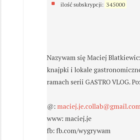
ilość subskrypcji:
345000
Nazywam się Maciej Blatkiewic
knajpki i lokale gastronomiczn
ramach serii GASTRO VLOG. Poz
@:
maciej.je.collab@gmail.co
www: maciej.je
fb: fb.com/wygrywam