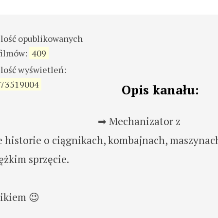
ilość opublikowanych
filmów:
409
ilość wyświetleń:
73519004
Opis kanału:
➡ Mechanizator z
 historie o ciągnikach, kombajnach, maszynac
ężkim sprzęcie.
nikiem 😉