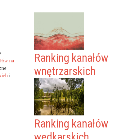
y
Ranking kanałów
ałów na
zne
wnętrzarskich
kich
i
Ranking kanałów
wędkarskich