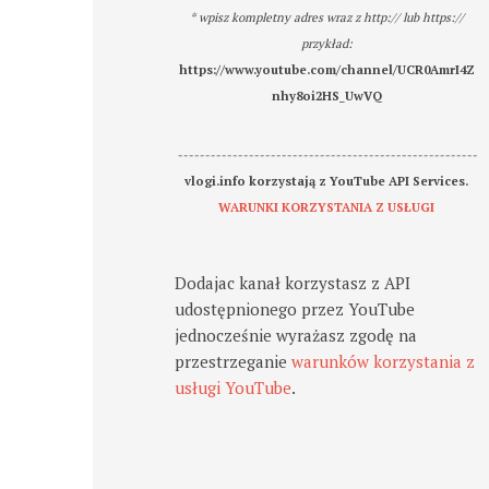
* wpisz kompletny adres wraz z http:// lub https://
przykład:
https://www.youtube.com/channel/UCR0AmrI4Z
nhy8oi2HS_UwVQ
-------------------------------------------------------
vlogi.info korzystają z YouTube API Services.
WARUNKI KORZYSTANIA Z USŁUGI
Dodajac kanał korzystasz z API
udostępnionego przez YouTube
jednocześnie wyrażasz zgodę na
przestrzeganie
warunków korzystania z
usługi YouTube
.