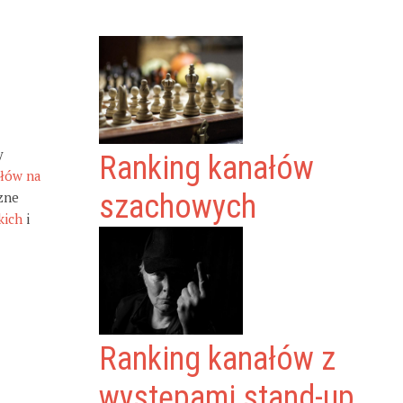
y
Ranking kanałów
ałów na
zne
szachowych
kich
i
Ranking kanałów z
występami stand-up