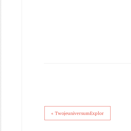
« TwojeuniversumExplor