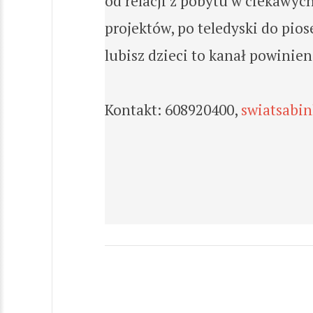
od relacji z pobytu w ciekawyc
projektów, po teledyski do pios
lubisz dzieci to kanał powinien
Kontakt: 608920400,
swiatsabi