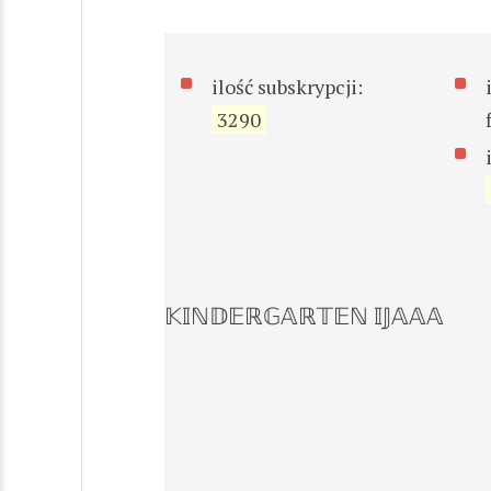
ilość subskrypcji:
3290
𝕂𝕀ℕ𝔻𝔼ℝ𝔾𝔸ℝ𝕋𝔼ℕ 𝕀𝕁𝔸𝔸𝔸