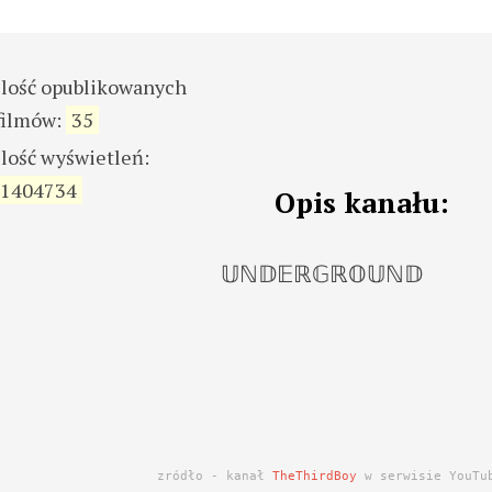
ilość opublikowanych
filmów:
35
ilość wyświetleń:
1404734
Opis kanału:
𝕌ℕ𝔻𝔼ℝ𝔾ℝ𝕆𝕌ℕ𝔻
zródło - kanał
TheThirdBoy
w serwisie YouTu