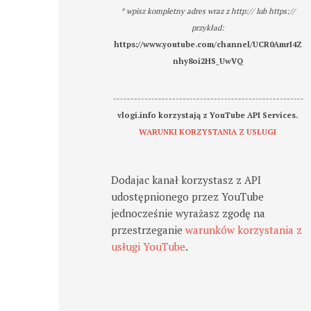
* wpisz kompletny adres wraz z http:// lub https://
przykład:
https://www.youtube.com/channel/UCR0AmrI4Z
nhy8oi2HS_UwVQ
-------------------------------------------------------
vlogi.info korzystają z YouTube API Services.
WARUNKI KORZYSTANIA Z USŁUGI
Dodajac kanał korzystasz z API
udostępnionego przez YouTube
jednocześnie wyrażasz zgodę na
przestrzeganie
warunków korzystania z
usługi YouTube
.