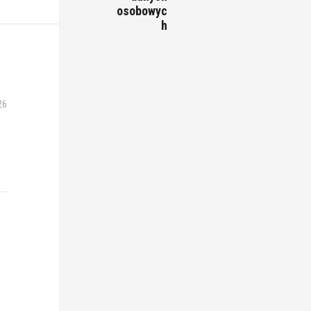
osobowyc
h
26