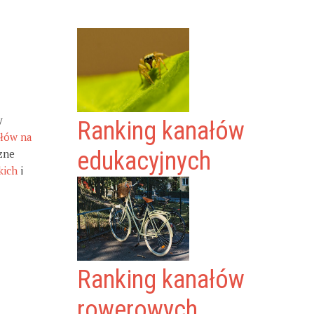
y
Ranking kanałów
ałów na
zne
edukacyjnych
kich
i
Ranking kanałów
rowerowych