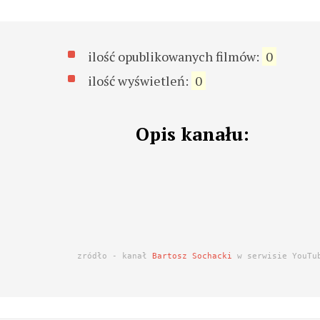
ilość opublikowanych filmów:
0
ilość wyświetleń:
0
Opis kanału:
zródło - kanał
Bartosz Sochacki
w serwisie YouTu