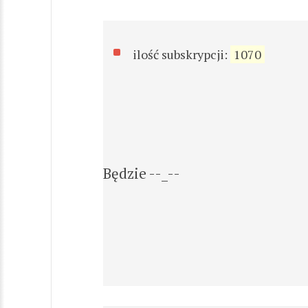
ilość subskrypcji:
1070
Będzie --_--