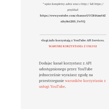
* wpisz kompletny adres wraz z http:// lub https://
przykład:
https://www.youtube.com/channel/UCR0AmrI4Z
nhy8oi2HS_UwVQ
-------------------------------------------------------
vlogi.info korzystają z YouTube API Services.
WARUNKI KORZYSTANIA Z USŁUGI
Dodajac kanał korzystasz z API
udostępnionego przez YouTube
jednocześnie wyrażasz zgodę na
przestrzeganie
warunków korzystania z
usługi YouTube
.