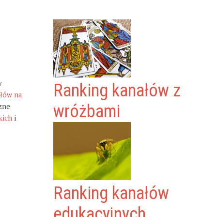
y
Ranking kanałów z
ałów na
zne
wróżbami
kich
i
Ranking kanałów
edukacyjnych