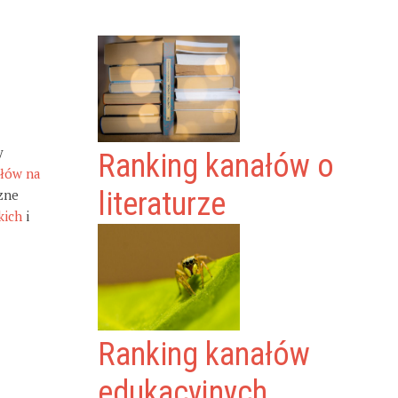
y
Ranking kanałów o
ałów na
zne
literaturze
kich
i
Ranking kanałów
edukacyjnych