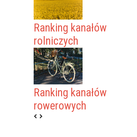
Ranking kanałów
rolniczych
W BADYNIAK
Ranking kanałów
ING
rowerowych