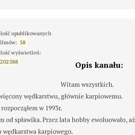
ilość opublikowanych
filmów:
58
ilość wyświetleń:
202588
Opis kanału:
Witam wszystkich.
święcony wędkarstwu, głównie karpiowemu.
 rozpocząłem w 1993r.
m od spławika. Przez lata hobby ewoluowało, aż
 do wędkarstwa karpiowego.