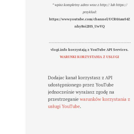
* wpisz kompletny adres wraz z http:// lub https://
przykład:
https://www.youtube.com/channel/UCR0AmrI4Z
nhy8oi2HS_UwVQ
-------------------------------------------------------
vlogi.info korzystają z YouTube API Services.
WARUNKI KORZYSTANIA Z USŁUGI
Dodajac kanał korzystasz z API
udostępnionego przez YouTube
jednocześnie wyrażasz zgodę na
przestrzeganie
warunków korzystania z
usługi YouTube
.