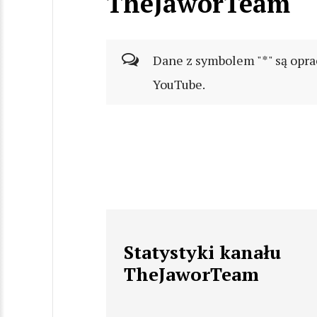
TheJaworTeam
Dane z symbolem "*" są opra
YouTube.
Statystyki kanału
TheJaworTeam