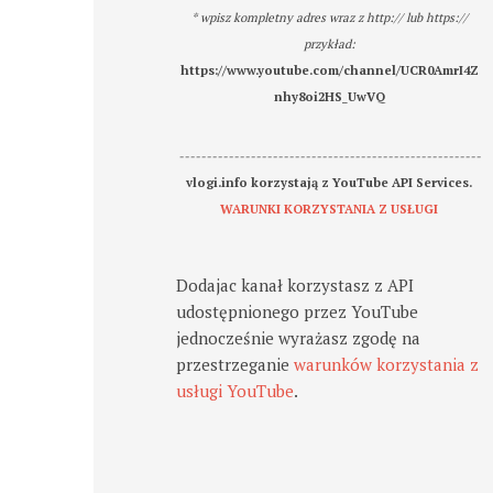
* wpisz kompletny adres wraz z http:// lub https://
przykład:
https://www.youtube.com/channel/UCR0AmrI4Z
nhy8oi2HS_UwVQ
-------------------------------------------------------
vlogi.info korzystają z YouTube API Services.
WARUNKI KORZYSTANIA Z USŁUGI
Dodajac kanał korzystasz z API
udostępnionego przez YouTube
jednocześnie wyrażasz zgodę na
przestrzeganie
warunków korzystania z
usługi YouTube
.