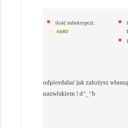
ilość subskrypcji:
6680
odpierdalać jak założysz własn
nazwiskiem ! d^_^b