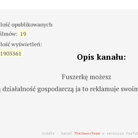
ilość opublikowanych
filmów:
19
ilość wyświetleń:
1903361
Opis kanału:
Fuszerkę możesz
ą działalność gospodarczą ja to reklamuje swoi
zródło - kanał
TheJaworTeam
w serwisie YouTu