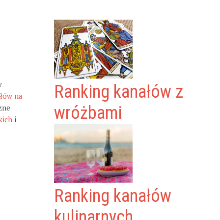
y
Ranking kanałów z
ałów na
zne
wróżbami
kich
i
Ranking kanałów
kulinarnych