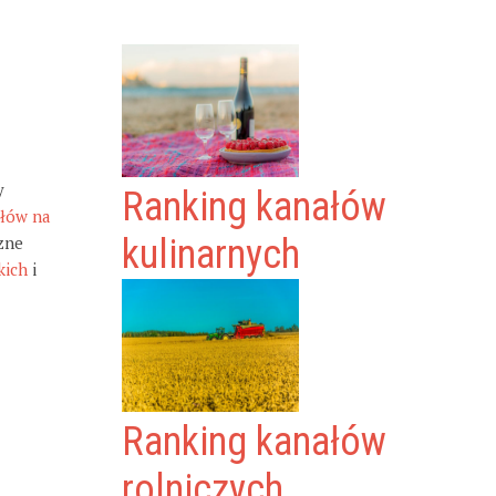
y
Ranking kanałów
ałów na
zne
kulinarnych
kich
i
Ranking kanałów
rolniczych