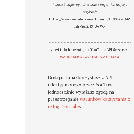
* wpisz kompletny adres wraz z http:// lub https://
przykład:
https://www.youtube.com/channel/UCR0AmrI4Z
nhy8oi2HS_UwVQ
-------------------------------------------------------
vlogi.info korzystają z YouTube API Services.
WARUNKI KORZYSTANIA Z USŁUGI
Dodajac kanał korzystasz z API
udostępnionego przez YouTube
jednocześnie wyrażasz zgodę na
przestrzeganie
warunków korzystania z
usługi YouTube
.