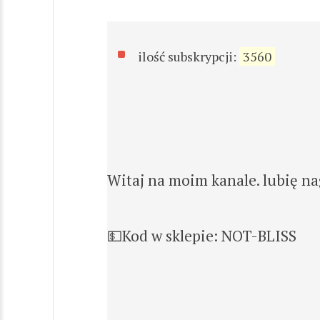
ilość subskrypcji:
3560
Witaj na moim kanale. lubię n
💵Kod w sklepie: NOT-BLISS