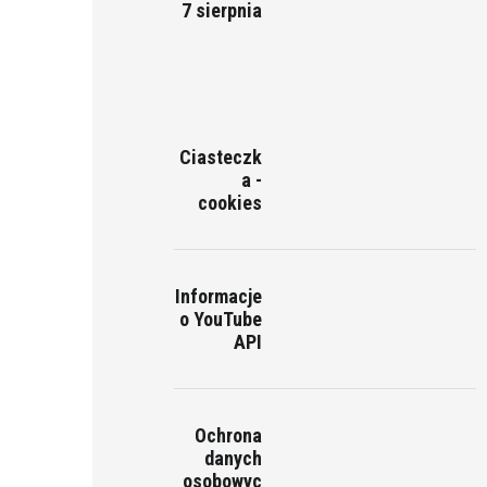
7 sierpnia
Ciasteczk
a -
cookies
Informacje
o YouTube
API
Ochrona
danych
osobowyc