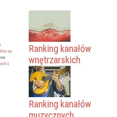
y
Ranking kanałów
ałów na
zne
wnętrzarskich
kich
i
Ranking kanałów
muzycznych