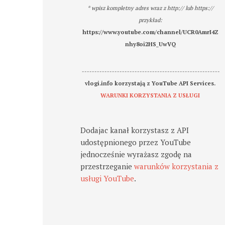
* wpisz kompletny adres wraz z http:// lub https://
przykład:
https://www.youtube.com/channel/UCR0AmrI4Z
nhy8oi2HS_UwVQ
-------------------------------------------------------
vlogi.info korzystają z YouTube API Services.
WARUNKI KORZYSTANIA Z USŁUGI
Dodajac kanał korzystasz z API
udostępnionego przez YouTube
jednocześnie wyrażasz zgodę na
przestrzeganie
warunków korzystania z
usługi YouTube
.