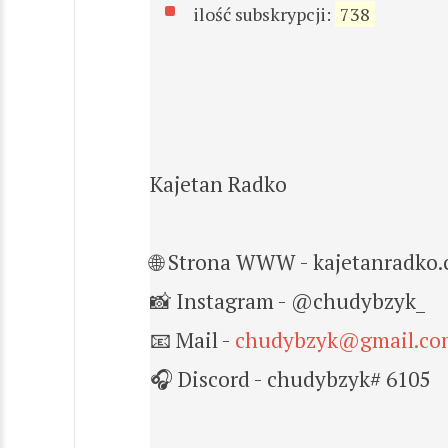
ilość subskrypcji:
738
Kajetan Radko
🌐 Strona WWW - kajetanradko
📸 Instagram - @chudybzyk_
📧 Mail -
chudybzyk@gmail.co
🎧 Discord - chudybzyk# 6105​