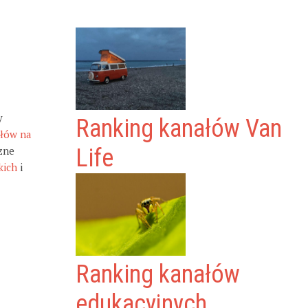
y
Ranking kanałów Van
ałów na
zne
Life
kich
i
Ranking kanałów
edukacyjnych