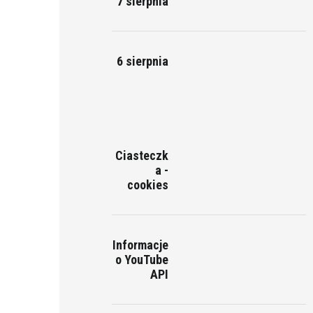
7 sierpnia
6 sierpnia
Ciasteczk
a -
cookies
Informacje
o YouTube
API