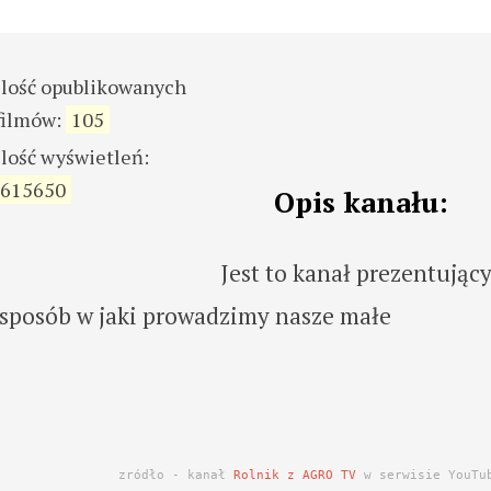
ilość opublikowanych
filmów:
105
ilość wyświetleń:
615650
Opis kanału:
Jest to kanał prezentując
z sposób w jaki prowadzimy nasze małe
zródło - kanał
Rolnik z AGRO TV
w serwisie YouTu