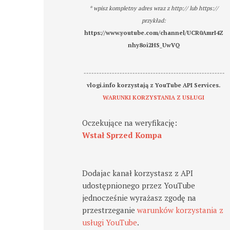
* wpisz kompletny adres wraz z http:// lub https://
przykład:
https://www.youtube.com/channel/UCR0AmrI4Z
nhy8oi2HS_UwVQ
-------------------------------------------------------
vlogi.info korzystają z YouTube API Services.
WARUNKI KORZYSTANIA Z USŁUGI
Oczekujące na weryfikację:
Wstał Sprzed Kompa
Dodajac kanał korzystasz z API
udostępnionego przez YouTube
jednocześnie wyrażasz zgodę na
przestrzeganie
warunków korzystania z
usługi YouTube
.