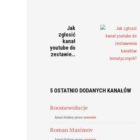
Jak
zgłosić
kanał
youtube do
zestawie…
5 OSTATNIO DODANYCH KANAŁÓW
Roomewolucje
kanal dodany przez
anonim
Roman Maximov
kanal dodany przez
anonim