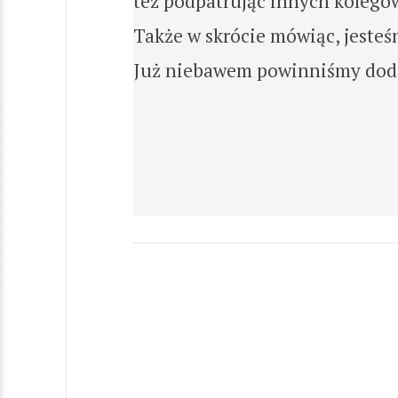
też podpatrując innych kolegó
Także w skrócie mówiąc, jesteś
Już niebawem powinniśmy dodaw