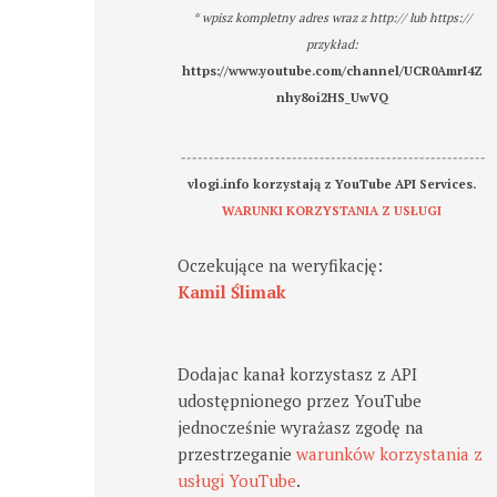
* wpisz kompletny adres wraz z http:// lub https://
przykład:
https://www.youtube.com/channel/UCR0AmrI4Z
nhy8oi2HS_UwVQ
-------------------------------------------------------
vlogi.info korzystają z YouTube API Services.
WARUNKI KORZYSTANIA Z USŁUGI
Oczekujące na weryfikację:
Kamil Ślimak
Dodajac kanał korzystasz z API
udostępnionego przez YouTube
jednocześnie wyrażasz zgodę na
przestrzeganie
warunków korzystania z
usługi YouTube
.