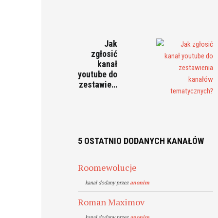
Jak
zgłosić
kanał
youtube do
zestawie…
5 OSTATNIO DODANYCH KANAŁÓW
Roomewolucje
kanal dodany przez
anonim
Roman Maximov
kanal dodany przez
anonim