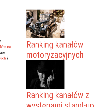
y
Ranking kanałów
ałów na
zne
motoryzacyjnych
kich
i
Ranking kanałów z
występami stand-up