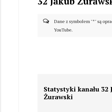
32 Jakub Żuraws
Dane z symbolem "*" są opra
YouTube.
Statystyki kanału 32 
Żurawski