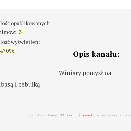
ilość opublikowanych
filmów:
3
ilość wyświetleń:
47096
Opis kanału:
Winiary pomysł na
basą i cebulką
zródło - kanał
32 Jakub Żurawski
w serwisie YouTu