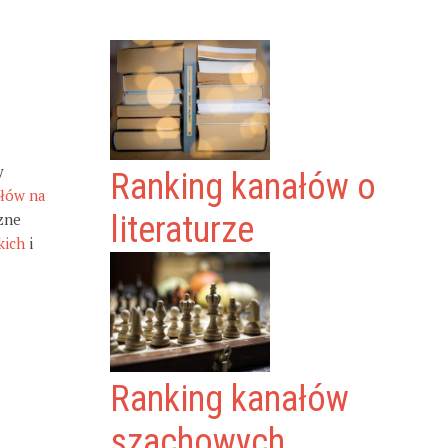
y
Ranking kanałów o
ałów na
zne
literaturze
kich
i
Ranking kanałów
szachowych