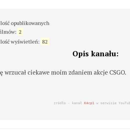
ilość opublikowanych
filmów:
2
ilość wyświetleń:
82
Opis kanału:
dę wrzucał ciekawe moim zdaniem akcje CSGO.
zródło - kanał
K4cp1
w serwisie YouTu