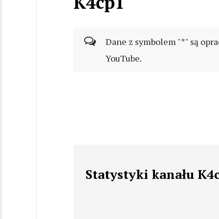
K4cp1
Dane z symbolem "*" są opra
YouTube.
Statystyki kanału K4