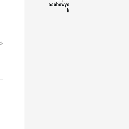
osobowyc
h
26