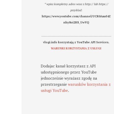
* wpisz kompletny adres wraz z http:// lub https://
przykład:
https://www.youtube.com/channel/UCR0AmrI4Z
nhy8oi2HS_UwVQ
-------------------------------------------------------
vlogi.info korzystają z YouTube API Services.
WARUNKI KORZYSTANIA Z USŁUGI
Dodajac kanał korzystasz z API
udostępnionego przez YouTube
jednocześnie wyrażasz zgodę na
przestrzeganie
warunków korzystania z
usługi YouTube
.