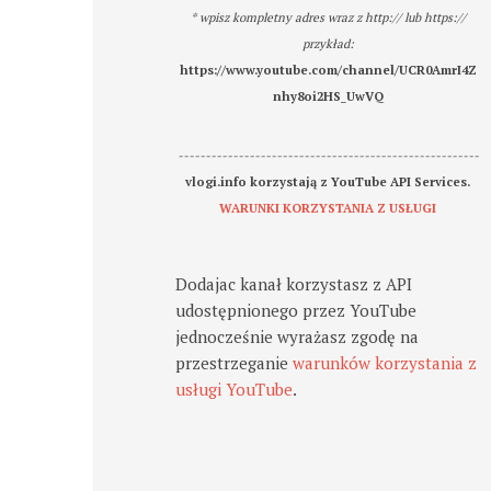
* wpisz kompletny adres wraz z http:// lub https://
przykład:
https://www.youtube.com/channel/UCR0AmrI4Z
nhy8oi2HS_UwVQ
-------------------------------------------------------
vlogi.info korzystają z YouTube API Services.
WARUNKI KORZYSTANIA Z USŁUGI
Dodajac kanał korzystasz z API
udostępnionego przez YouTube
jednocześnie wyrażasz zgodę na
przestrzeganie
warunków korzystania z
usługi YouTube
.