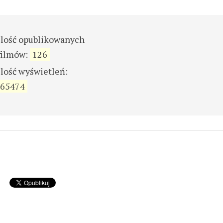
ilość opublikowanych
filmów:
126
ilość wyświetleń:
65474