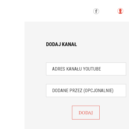
L
Fa
o
ce
g
bo
in
ok
DODAJ KANAŁ