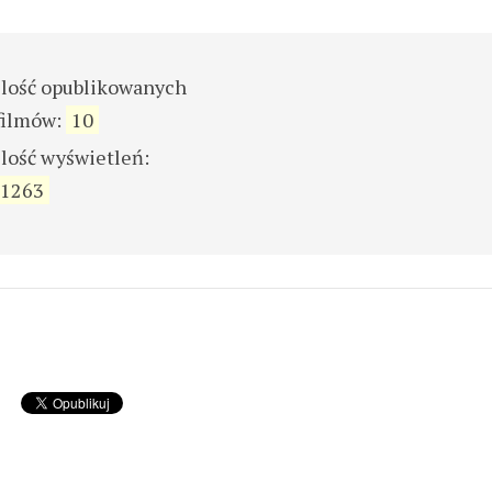
ilość opublikowanych
filmów:
10
ilość wyświetleń:
1263