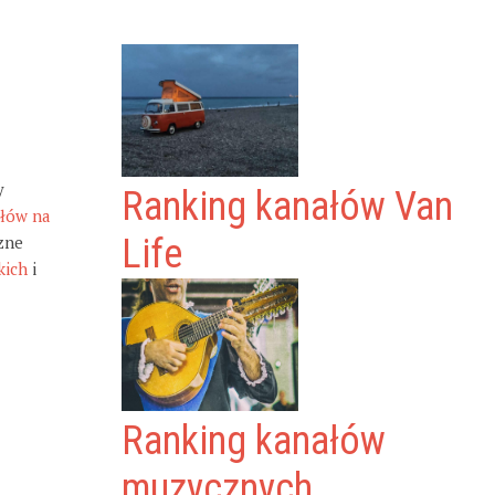
y
Ranking kanałów Van
ałów na
zne
Life
kich
i
Ranking kanałów
muzycznych