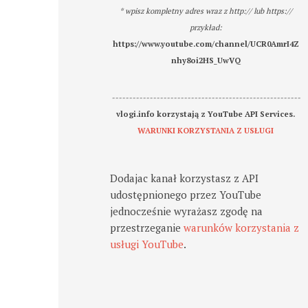
* wpisz kompletny adres wraz z http:// lub https://
przykład:
https://www.youtube.com/channel/UCR0AmrI4Z
nhy8oi2HS_UwVQ
-------------------------------------------------------
vlogi.info korzystają z YouTube API Services.
WARUNKI KORZYSTANIA Z USŁUGI
Dodajac kanał korzystasz z API
udostępnionego przez YouTube
jednocześnie wyrażasz zgodę na
przestrzeganie
warunków korzystania z
usługi YouTube
.