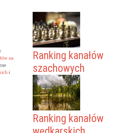
y
Ranking kanałów
ałów na
zne
szachowych
kich
i
Ranking kanałów
wędkarskich