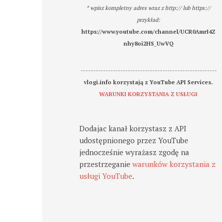
* wpisz kompletny adres wraz z http:// lub https://
przykład:
https://www.youtube.com/channel/UCR0AmrI4Z
nhy8oi2HS_UwVQ
-------------------------------------------------------
vlogi.info korzystają z YouTube API Services.
WARUNKI KORZYSTANIA Z USŁUGI
Dodajac kanał korzystasz z API
udostępnionego przez YouTube
jednocześnie wyrażasz zgodę na
przestrzeganie
warunków korzystania z
usługi YouTube
.