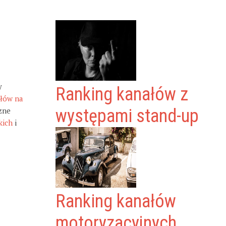
y
Ranking kanałów z
ałów na
zne
występami stand-up
kich
i
Ranking kanałów
motoryzacyjnych