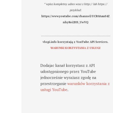
* wpisz kompletny adres wraz z http:// lub https://
przykład:
https://www.youtube.com/channel/UCR0AmrI4Z
nhy8oi2HS_UwVQ
-------------------------------------------------------
vlogi.info korzystają z YouTube API Services.
WARUNKI KORZYSTANIA Z USŁUGI
Dodajac kanał korzystasz z API
udostępnionego przez YouTube
jednocześnie wyrażasz zgodę na
przestrzeganie
warunków korzystania z
usługi YouTube
.