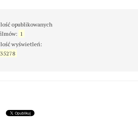
ilość opublikowanych
filmów:
1
ilość wyświetleń:
35278