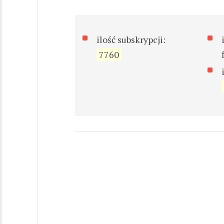
ilość subskrypcji:
7760