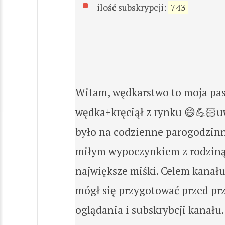
ilość subskrypcji:
743
Witam, wędkarstwo to moja pasj
wędka+kręciął z rynku 😄💪🏻uw
było na codzienne parogodzinn
miłym wypoczynkiem z rodziną n
największe miśki. Celem kanał
mógł się przygotować przed pr
oglądania i subskrybcji kanału.