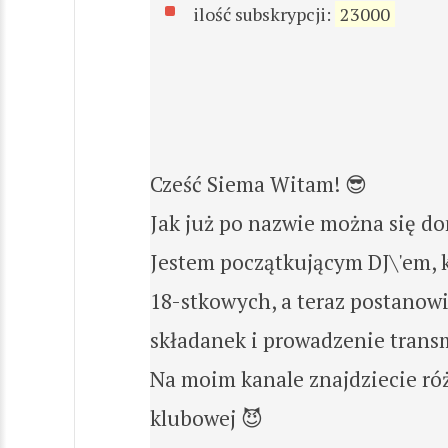
ilość subskrypcji:
23000
Cześć Siema Witam! 😎
Jak już po nazwie można się d
Jestem początkującym DJ\'em, k
18-stkowych, a teraz postanow
składanek i prowadzenie trans
Na moim kanale znajdziecie róż
klubowej 😈