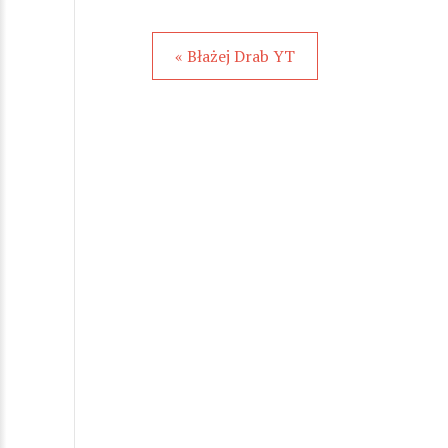
« Błażej Drab YT