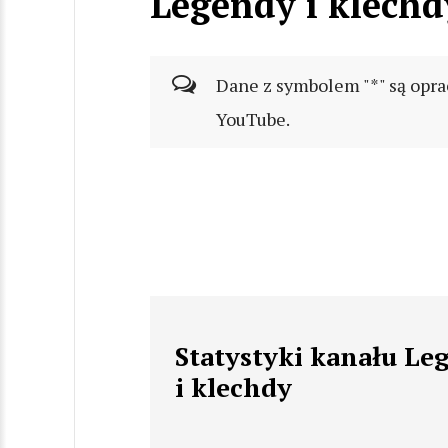
Legendy i klechd
Dane z symbolem "*" są opra
YouTube.
Statystyki kanału Le
i klechdy