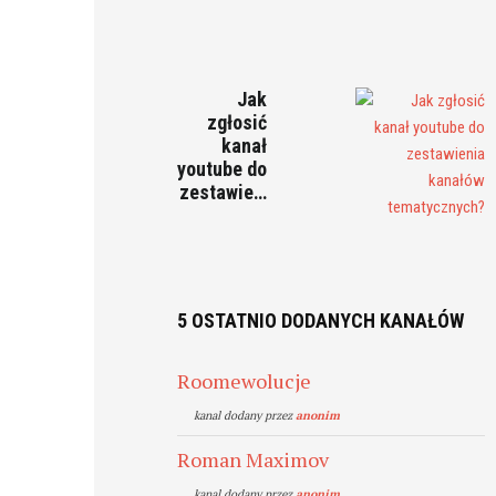
Jak
zgłosić
kanał
youtube do
zestawie…
5 OSTATNIO DODANYCH KANAŁÓW
Roomewolucje
kanal dodany przez
anonim
Roman Maximov
kanal dodany przez
anonim