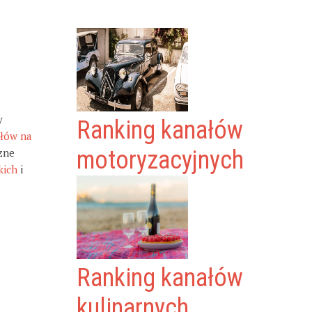
y
Ranking kanałów
ałów na
zne
motoryzacyjnych
kich
i
Ranking kanałów
kulinarnych