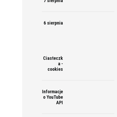
7 sierpnia
6 sierpnia
Ciasteczk
a -
cookies
Informacje
o YouTube
API