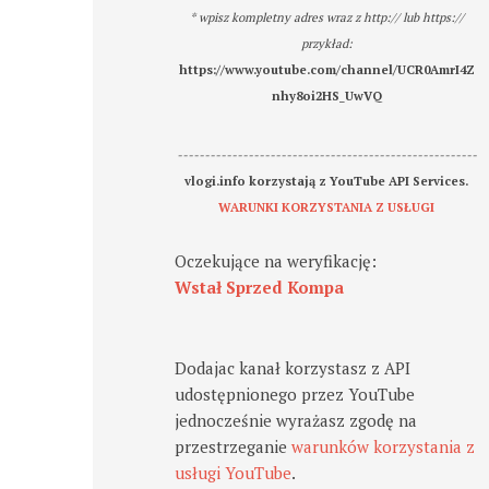
* wpisz kompletny adres wraz z http:// lub https://
przykład:
https://www.youtube.com/channel/UCR0AmrI4Z
nhy8oi2HS_UwVQ
-------------------------------------------------------
vlogi.info korzystają z YouTube API Services.
WARUNKI KORZYSTANIA Z USŁUGI
Oczekujące na weryfikację:
Wstał Sprzed Kompa
Dodajac kanał korzystasz z API
udostępnionego przez YouTube
jednocześnie wyrażasz zgodę na
przestrzeganie
warunków korzystania z
usługi YouTube
.