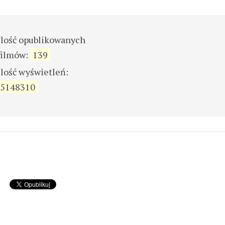
ilość opublikowanych
filmów:
139
ilość wyświetleń:
5148310