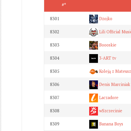
#*
8301
Dżojko
8302
Lili Official Mus
8303
Boooskie
8304
3-ART tv
8305
Koleją z Mateus
8306
Denis Marciniak
8307
Laczadore
8308
wSzczecinie
8309
Banana Boys