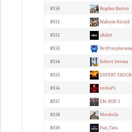
8350
Bogdan Barton
8351
Maksym Riznyk
8352
xKaJot
8353
BezPrzepłacani
8354
Robert Jarema
8355
EXPERT EKOGR
8356
verkoPL
8357
EM-BUD 1
8358
Wroobela
8359
Pan_Tata