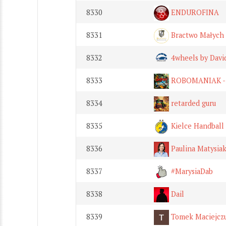
8330
ENDUROFINA
8331
Bractwo Małych
8332
4wheels by Davi
8333
ROBOMANIAK - E
8334
retarded guru
8335
Kielce Handball
8336
Paulina Matysia
8337
#MarysiaDab
8338
Dail
8339
Tomek Maciejcz