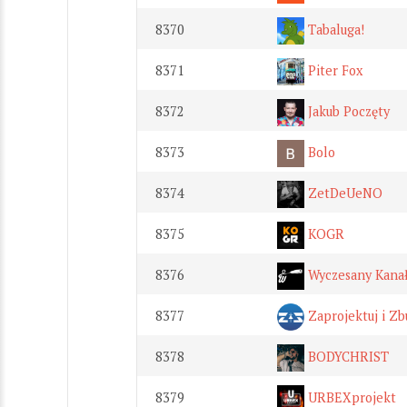
8370
Tabaluga!
8371
Piter Fox
8372
Jakub Poczęty
8373
Bolo
8374
ZetDeUeNO
8375
KOGR
8376
Wyczesany Kana
8377
Zaprojektuj i Zb
8378
BODYCHRIST
8379
URBEXprojekt