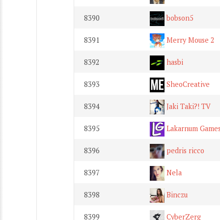
8390
bobson5
8391
Merry Mouse 2
8392
hasbi
8393
SheoCreative
8394
Jaki Taki?! TV
8395
Lakarnum Game
8396
pedris ricco
8397
Nela
8398
Binczu
8399
CyberZerg