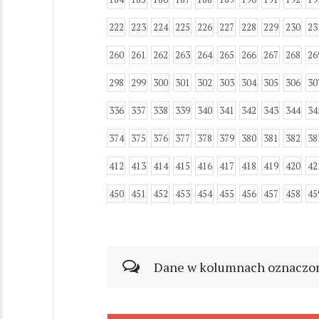
222
223
224
225
226
227
228
229
230
23
260
261
262
263
264
265
266
267
268
26
298
299
300
301
302
303
304
305
306
30
336
337
338
339
340
341
342
343
344
34
374
375
376
377
378
379
380
381
382
38
412
413
414
415
416
417
418
419
420
42
450
451
452
453
454
455
456
457
458
45
Dane w kolumnach oznaczonyc