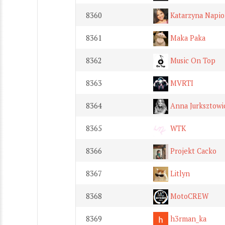
8360
Katarzyna Napio
8361
Maka Paka
8362
Music On Top
8363
MVRTI
8364
Anna Jurksztowi
8365
WTK
8366
Projekt Cacko
8367
Litlyn
8368
MotoCREW
8369
h3rman_ka