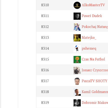
8310
AlkoMasterTV
8311
Paweł Dudek
8312
Pokochaj Naturę
8313
Matejko_
8314
pshemeq
8315
Czas Na Futbol
8316
Jonasz Czyszczo
8317
PaszaTV SHOTY
8318
Kamil Goldmann
8319
Dobromir Makow