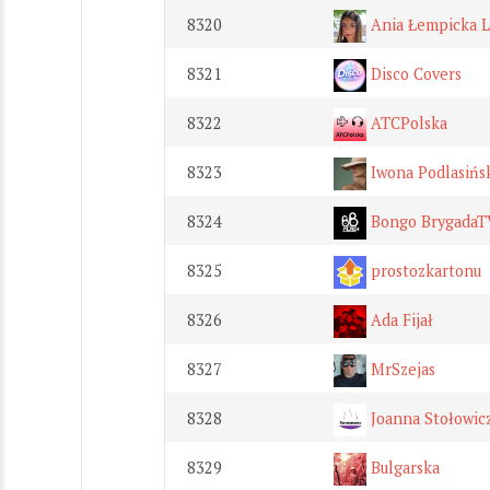
8320
Ania Łempicka 
8321
Disco Covers
8322
ATCPolska
8323
Iwona Podlasińs
8324
Bongo BrygadaT
8325
prostozkartonu
8326
Ada Fijał
8327
MrSzejas
8328
Joanna Stołowi
8329
Bulgarska