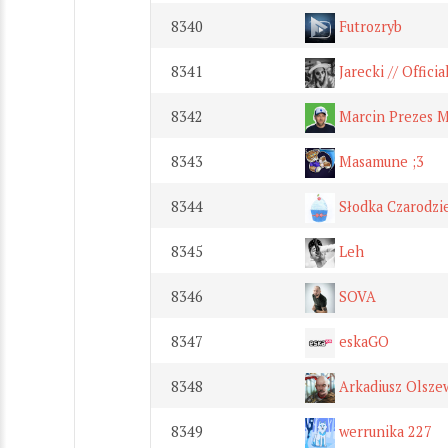
8340
Futrozryb
8341
Jarecki // Officia
8342
Marcin Prezes M
8343
Masamune ;3
8344
Słodka Czarodzi
8345
Leh
8346
SOVA
8347
eskaGO
8348
Arkadiusz Olsze
8349
werrunika 227