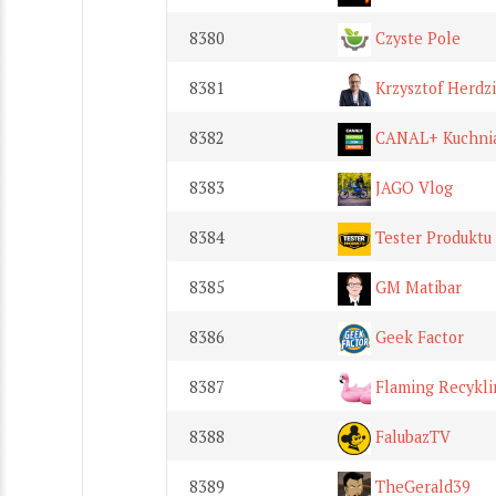
8380
Czyste Pole
8381
Krzysztof Herdz
8382
CANAL+ Kuchnia
8383
JAGO Vlog
8384
Tester Produktu
8385
GM Matibar
8386
Geek Factor
8387
Flaming Recykli
8388
FalubazTV
8389
TheGerald39