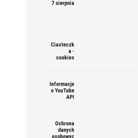
7 sierpnia
Ciasteczk
a -
cookies
Informacje
o YouTube
API
Ochrona
danych
osobowyc