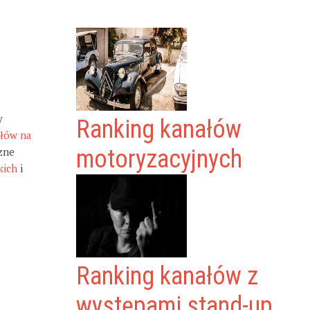
y
Ranking kanałów
ałów na
zne
motoryzacyjnych
kich
i
Ranking kanałów z
występami stand-up