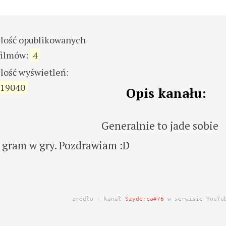
ilość opublikowanych
filmów:
4
ilość wyświetleń:
19040
Opis kanału:
Generalnie to jade sobie
i gram w gry. Pozdrawiam :D
zródło - kanał
Szyderca#76
w serwisie YouTu