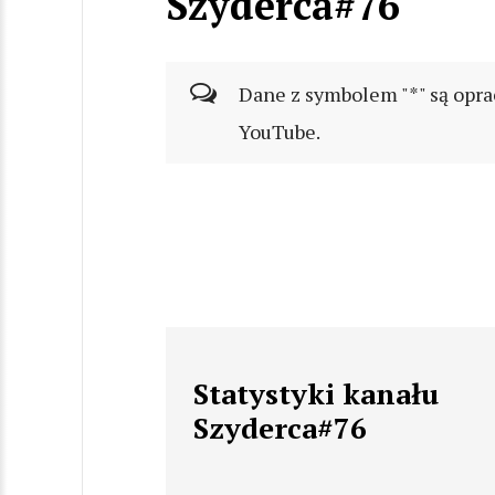
Szyderca#76
Dane z symbolem "*" są opra
YouTube.
Statystyki kanału
Szyderca#76