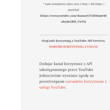
* wpisz kompletny adres wraz z http:// lub https://
przykład:
https://www.youtube.com/channel/UCR0AmrI4Z
nhy8oi2HS_UwVQ
-------------------------------------------------------
vlogi.info korzystają z YouTube API Services.
WARUNKI KORZYSTANIA Z USŁUGI
Dodajac kanał korzystasz z API
udostępnionego przez YouTube
jednocześnie wyrażasz zgodę na
przestrzeganie
warunków korzystania z
usługi YouTube
.