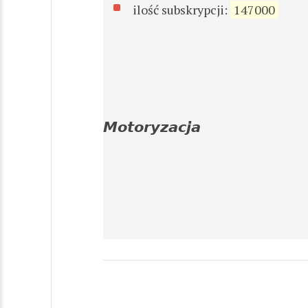
ilość subskrypcji:
147000
𝙈𝙤𝙩𝙤𝙧𝙮𝙯𝙖𝙘𝙟𝙖