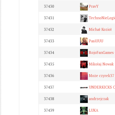
37430
PravY
37431
TechnoNieLogi
37432
Michał Kozioł
37433
PasiUUU
37434
RojoFanGames 
37435
Mikołaj Nowak
37436
Może czyrek37
37437
UNDERKICKS O
37438
andrzejczak
37439
LUKA