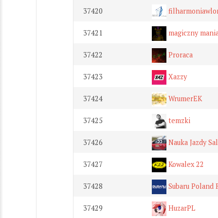
37420
filharmoniawl
37421
magiczny mani
37422
Proraca
37423
Xazzy
37424
WrumerEK
37425
temzki
37426
Nauka Jazdy Sa
37427
Kowalex 22
37428
Subaru Poland 
37429
HuzarPL