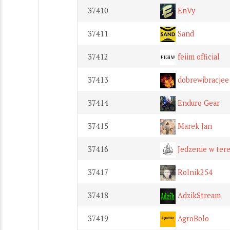
37410
EnVy
37411
Sand
37412
feiim official
37413
dobrewibracjee
37414
Enduro Gear
37415
Marek Jan
37416
Jedzenie w ter
37417
Rolnik254
37418
AdzikStream
37419
AgroBolo