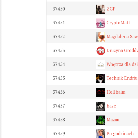
37450
ZGP
37451
CryptoMatt
37452
Magdalena Sawi
37453
Drużyna Grodów
37454
Wnętrza dla dzi
37455
Technik Endriu
37456
Hellhaim
37457
haze
37458
Mazuu.
37459
Po godzinach