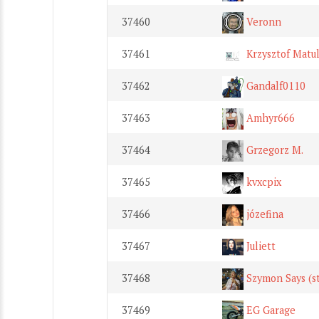
37460
Veronn
37461
Krzysztof Matul
37462
Gandalf0110
37463
Amhyr666
37464
Grzegorz M.
37465
kvxcpix
37466
józefina
37467
Juliett
37468
Szymon Says (st
37469
EG Garage