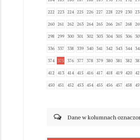
222
223
224
225
226
227
228
229
230
23
260
261
262
263
264
265
266
267
268
26
298
299
300
301
302
303
304
305
306
30
336
337
338
339
340
341
342
343
344
34
374
375
376
377
378
379
380
381
382
38
412
413
414
415
416
417
418
419
420
42
450
451
452
453
454
455
456
457
458
45
Dane w kolumnach oznaczonyc