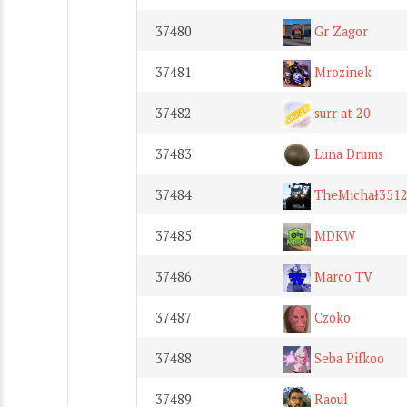
37480
Gr Zagor
37481
Mrozinek
37482
surr at 20
37483
Luna Drums
37484
TheMichał351
37485
MDKW
37486
Marco TV
37487
Czoko
37488
Seba Pifkoo
37489
Raoul