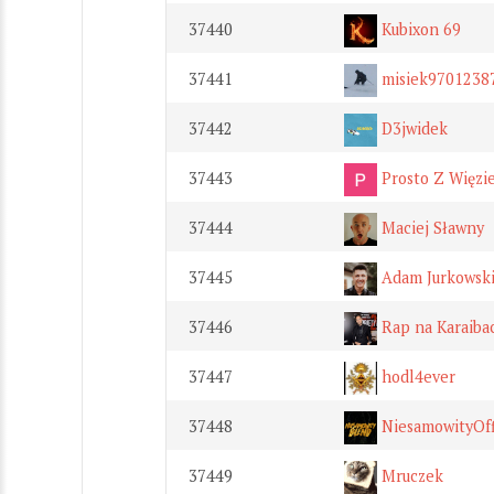
37440
Kubixon 69
37441
misiek9701238
37442
D3jwidek
37443
Prosto Z Więzi
37444
Maciej Sławny
37445
Adam Jurkowski 
37446
Rap na Karaiba
37447
hodl4ever
37448
NiesamowityOff
37449
Mruczek