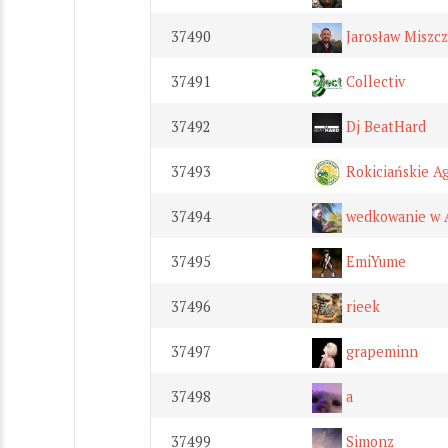
37490
Jarosław Miszc
37491
Collectiv
37492
Dj BeatHard
37493
Rokiciańskie A
37494
wedkowanie w An
37495
EmiYume
37496
rieek
37497
grapeminn
37498
a
37499
Simonz