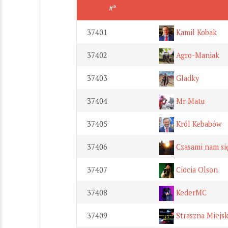
#*
37401
Kamil Kobak
37402
Agro-Maniak
37403
Gladky
37404
Mr Matu
37405
Król Kebabów
37406
Czasami nam się
37407
Ciocia Olson
37408
KederMC
37409
Straszna Miejs