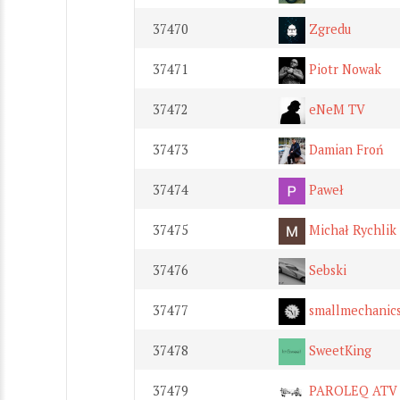
37470
Zgredu
37471
Piotr Nowak
37472
eNeM TV
37473
Damian Froń
37474
Paweł
37475
Michał Rychlik
37476
Sebski
37477
smallmechani
37478
SweetKing
37479
PAROLEQ ATV