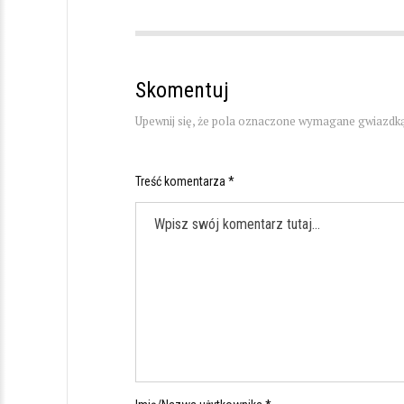
Skomentuj
Upewnij się, że pola oznaczone wymagane gwiazdką
Treść komentarza *