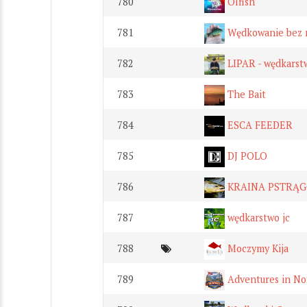
780
Olfish
781
Wędkowanie bez 
782
LIPAR - wędkarstw
783
The Bait
784
ESCA FEEDER
785
DJ POLO
786
KRAINA PSTRĄ
787
wędkarstwo jc
788
Moczymy Kija
789
Adventures in No