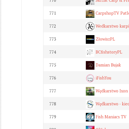
770
Skrzat Carp & Fr
771
CarpshopTV Patl
772
Wedkarstwo karp
773
ZłowiszPL
774
BCfishstoryPL
775
Damian Bujak
776
iFishYou
777
Wędkarstwo Ixon
778
Wędkarstwo - kied
779
Fish Maniacs TV