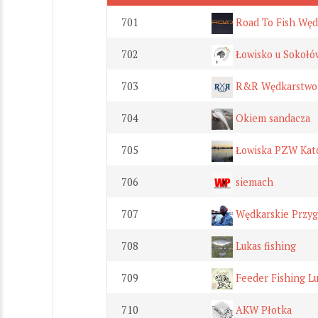
701
Road To Fish Węd
702
Łowisko u Sokołó
703
R&R Wędkarstwo
704
Okiem sandacza
705
Łowiska PZW Kat
706
siemach
707
Wędkarskie Przy
708
Lukas fishing
709
Feeder Fishing Lu
710
AKW Płotka