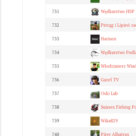
731
Wędkarstwo HSP
732
Pstrąg i Lipień za
733
Harison
734
Wędkarstwo Podla
735
Włodzimierz Wiad
736
Gazel TV
737
Oski Lub
738
Suissex Fishing P
739
Wika829
740
Piter Albatros