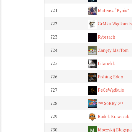
721
Mateusz “Pyniu”
722
GrMka-Wędkarst
723
Rybstach
724
Zanęty MarTom
725
Litanekk
726
Fishing Eden
727
PeCeWędkuje
728
ᶠᴬᴷᴱSoRRyツᴾᴸ
729
Radek Krawczuk
730
Moczykij Blogspo