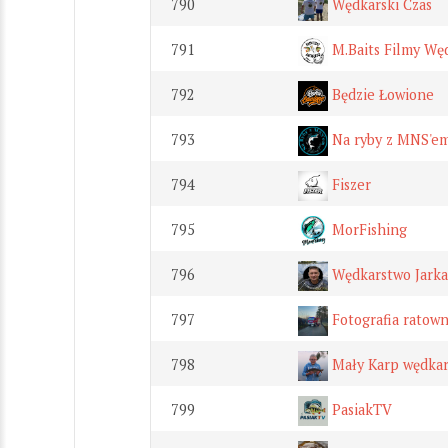
790
Wędkarski Czas
791
M.Baits Filmy Wę
792
Będzie Łowione
793
Na ryby z MNS'e
794
Fiszer
795
MorFishing
796
Wędkarstwo Jark
797
Fotografia ratown
798
Mały Karp wędka
799
PasiakTV