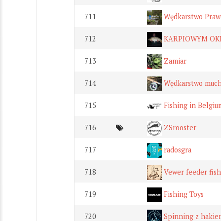
711
Wędkarstwo Praw
712
KARPIOWYM OK
713
Zamiar
714
Wędkarstwo muc
715
Fishing in Belgi
716
ZSrooster
717
radosgra
718
Vewer feeder fish
719
Fishing Toys
720
Spinning z hakie