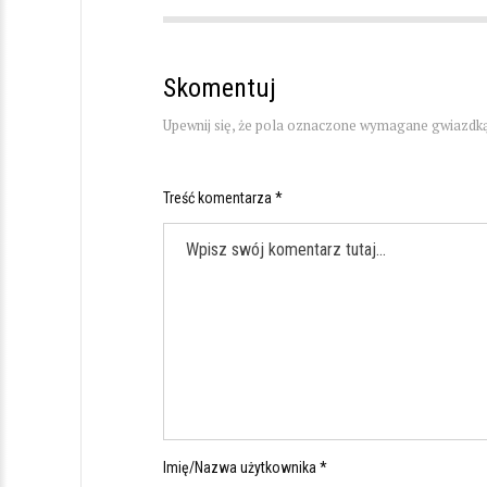
Skomentuj
Upewnij się, że pola oznaczone wymagane gwiazdką
Treść komentarza *
Imię/Nazwa użytkownika *