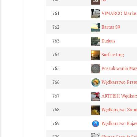
761
VIMARCO Marius
762
Bartas 89
763
Duduus
764
Surfcasting
765
Poszukiwania Ma
766
Wędkarstwo Prze
767
ARTFISH Wędkars
768
Wędkarstwo Ziem
769
Wędkarstwo Kuja