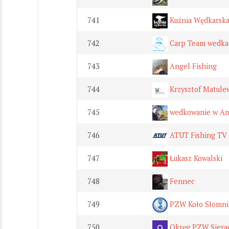
741
Kuźnia Wędkarsk
742
Carp Team wedka
743
Angel Fishing
744
Krzysztof Matulew
745
wedkowanie w Ang
746
ATUT Fishing TV
747
Łukasz Kowalski
748
Fennec
749
PZW Koło Słomni
750
Okręg PZW Siera