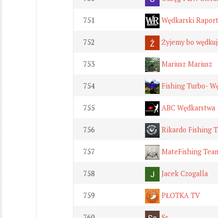
751
Wędkarski Rapor
752
Żyjemy bo wędku
753
Mariusz Mariusz
754
Fishing Turbo- W
755
ABC Wędkarstwa
756
Rikardo Fishing 
757
MateFishing Tea
758
Jacek Czogalla
759
PŁOTKA TV
760
Ss