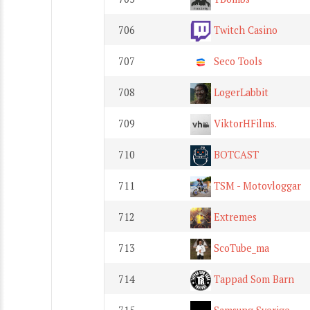
706
Twitch Casino
707
Seco Tools
708
LogerLabbit
709
ViktorHFilms.
710
BOTCAST
711
TSM - Motovloggar
712
Extremes
713
ScoTube_ma
714
Tappad Som Barn