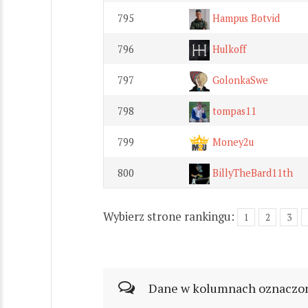
795
Hampus Botvid
796
Hulkoff
797
GolonkaSwe
798
tompas11
799
Money2u
800
BillyTheBard11th
Wybierz strone rankingu:
1
2
3
Dane w kolumnach oznaczonyc