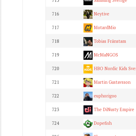
715
Samsung Sverige
716
Neytive
717
MotardMio
718
Tobias Fränstam
719
McMaNGOS
720
HBO Nordic Kids Sve
721
Martin Gustavsson
722
euphorigoo
723
The DiNusty Empire
724
Dopefish