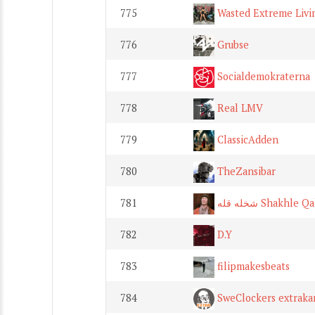
775
Wasted Extreme Livi
776
Grubse
777
Socialdemokraterna
778
Real LMV
779
ClassicAdden
780
TheZansibar
781
شخله قله Shakhle Q
782
D.Y
783
filipmakesbeats
784
SweClockers extraka