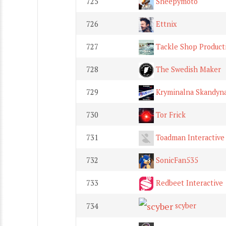
725
Sheepymoto
726
Ettnix
727
Tackle Shop Product
728
The Swedish Maker
729
Kryminalna Skandyna
730
Tor Frick
731
Toadman Interactive
732
SonicFan535
733
Redbeet Interactive
scyber
734