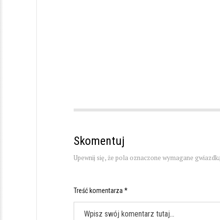
Skomentuj
Upewnij się, że pola oznaczone wymagane gwiazdką
Treść komentarza *