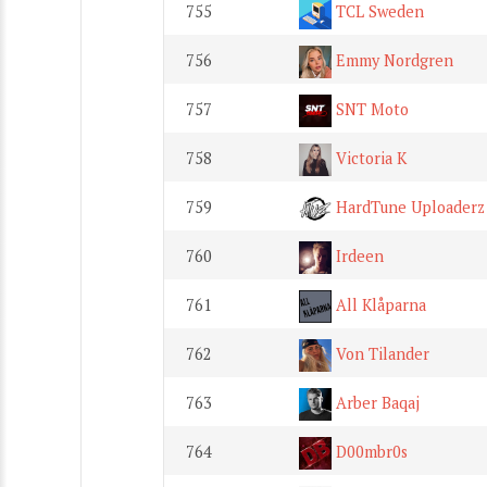
755
TCL Sweden
756
Emmy Nordgren
757
SNT Moto
758
Victoria K
759
HardTune Uploaderz
760
Irdeen
761
All Klåparna
762
Von Tilander
763
Arber Baqaj
764
D00mbr0s