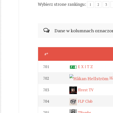
Wybierz strone rankingu:
1
2
3
Dane w kolumnach oznaczonyc
#*
701
E X I T Z
Hå
702
703
f0rest TV
704
FLP Club
705
TBombs