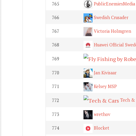
765
PublicEnemiesMedia
766
Swedish Crusader
767
Victoria Holmgren
768
Huawei Official Swe
769
770
Jan Kivisaar
771
Kelsey MSP
Tech & 
772
773
wrethov
774
Blocket