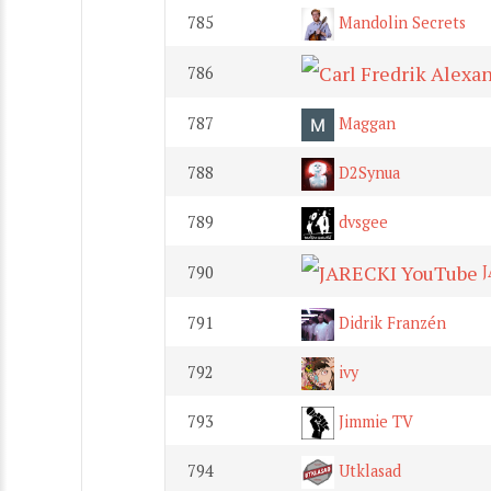
785
Mandolin Secrets
786
787
Maggan
788
D2Synua
789
dvsgee
J
790
791
Didrik Franzén
792
ivy
793
Jimmie TV
794
Utklasad