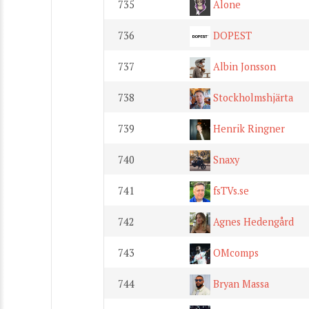
735
Alone
736
DOPEST
737
Albin Jonsson
738
Stockholmshjärta
739
Henrik Ringner
740
Snaxy
741
fsTVs.se
742
Agnes Hedengård
743
OMcomps
744
Bryan Massa