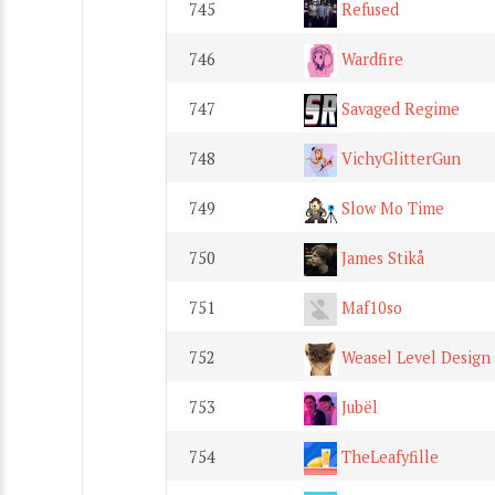
745
Refused
746
Wardfire
747
Savaged Regime
748
VichyGlitterGun
749
Slow Mo Time
750
James Stikå
751
Maf10so
752
Weasel Level Design
753
Jubël
754
TheLeafyfille