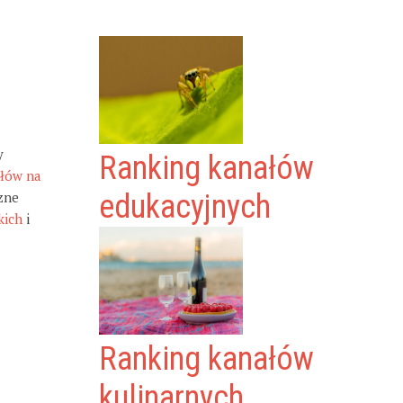
y
Ranking kanałów
ałów na
zne
edukacyjnych
kich
i
Ranking kanałów
kulinarnych