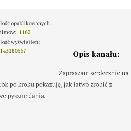
ilość opublikowanych
filmów:
1163
ilość wyświetleń:
145180667
Opis kanału:
Zapraszam serdecznie na
rok po kroku pokazuję, jak łatwo zrobić z
we pyszne dania.