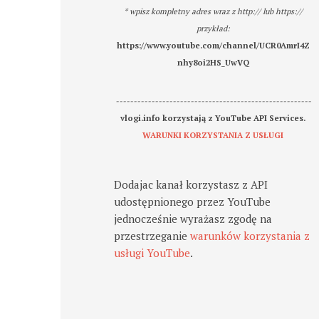
* wpisz kompletny adres wraz z http:// lub https://
przykład:
https://www.youtube.com/channel/UCR0AmrI4Z
nhy8oi2HS_UwVQ
-------------------------------------------------------
vlogi.info korzystają z YouTube API Services.
WARUNKI KORZYSTANIA Z USŁUGI
Dodajac kanał korzystasz z API
udostępnionego przez YouTube
jednocześnie wyrażasz zgodę na
przestrzeganie
warunków korzystania z
usługi YouTube
.