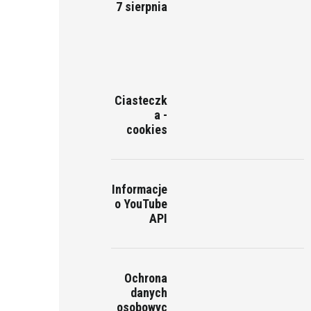
7 sierpnia
Ciasteczk
a -
cookies
Informacje
o YouTube
API
Ochrona
danych
osobowyc