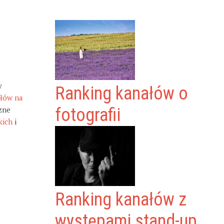
y
Ranking kanałów o
ałów na
zne
fotografii
kich
i
Ranking kanałów z
występami stand-up