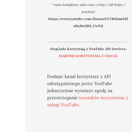
* wpisz kompletny adres wraz z http:// lub https://
przykład:
https://www.youtube.com/channel/UCR0AmrI4Z
nhy8oi2HS_UwVQ
-------------------------------------------------------
vlogi.info korzystają z YouTube API Services.
WARUNKI KORZYSTANIA Z USŁUGI
Dodajac kanał korzystasz z API
udostępnionego przez YouTube
jednocześnie wyrażasz zgodę na
przestrzeganie
warunków korzystania z
usługi YouTube
.