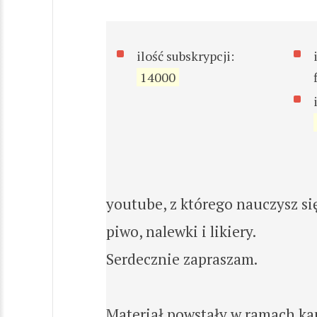
ilość subskrypcji:
14000
youtube, z którego nauczysz si
piwo, nalewki i likiery.
Serdecznie zapraszam.
Materiał powstały w ramach kan