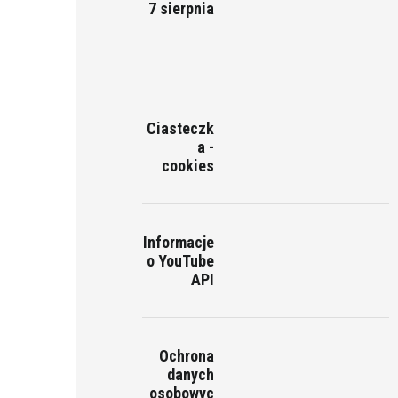
7 sierpnia
Ciasteczk
a -
cookies
Informacje
o YouTube
API
Ochrona
danych
osobowyc