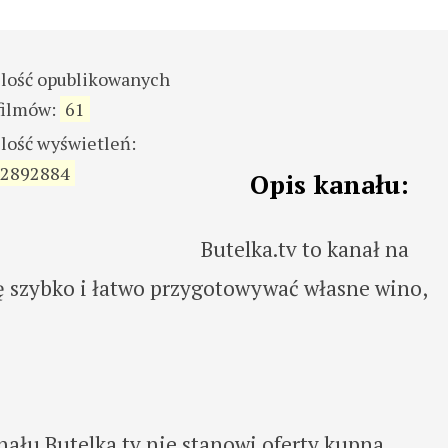
ilość opublikowanych
filmów:
61
ilość wyświetleń:
2892884
Opis kanału:
Butelka.tv to kanał na
ę szybko i łatwo przygotowywać własne wino,
ału Butelka.tv nie stanowi oferty kupna,