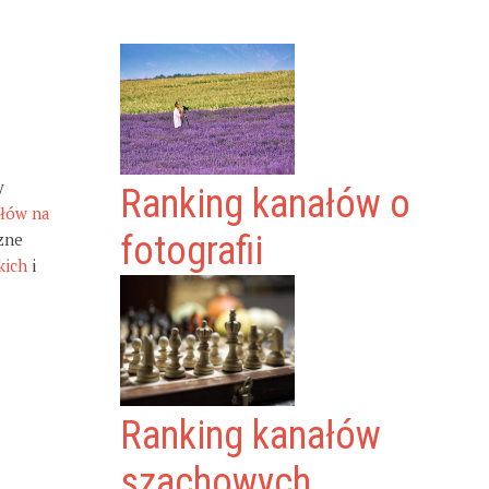
y
Ranking kanałów o
ałów na
zne
fotografii
kich
i
Ranking kanałów
szachowych