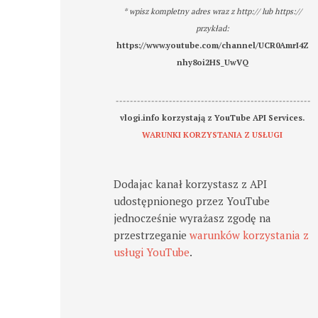
* wpisz kompletny adres wraz z http:// lub https://
przykład:
https://www.youtube.com/channel/UCR0AmrI4Z
nhy8oi2HS_UwVQ
-------------------------------------------------------
vlogi.info korzystają z YouTube API Services.
WARUNKI KORZYSTANIA Z USŁUGI
Dodajac kanał korzystasz z API
udostępnionego przez YouTube
jednocześnie wyrażasz zgodę na
przestrzeganie
warunków korzystania z
usługi YouTube
.