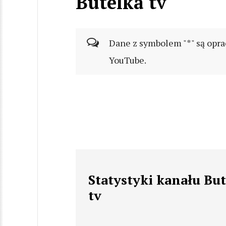
Butelka tv
Dane z symbolem "*" są opra
YouTube.
Statystyki kanału Bu
tv